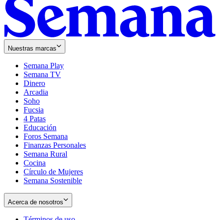
Nuestras marcas
Semana Play
Semana TV
Dinero
Arcadia
Soho
Opens
Fucsia
in
Opens
4 Patas
new
in
Educación
window
new
Foros Semana
window
Finanzas Personales
Semana Rural
Cocina
Círculo de Mujeres
Semana Sostenible
Acerca de nosotros
Términos de uso
Opens