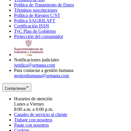
Política de Tratamiento de Datos
in
Opens
Términos suscripciones
new
Opens
in
Política de Riesgos C/ST
window
in
Opens
new
Política SAGRILAFT
Opens
new
in
window
Certificación ISSN
Opens
in
window
new
TyC Plan de Gobierno
in
new
Opens
window
Protección del consumidor
new
window
in
Opens
window
new
in
window
new
window
Notificaciones judiciales
juridica@semana.com
Para contactar a gestión humana
gestionhumana@semana.com
Contáctenos
Horarios de atención
Lunes a Viernes
8:00 a.m. a 6:00 p.m.
Canales de servicio al cliente
Trabaje con nosotros
Paute con nosotros
Cookies