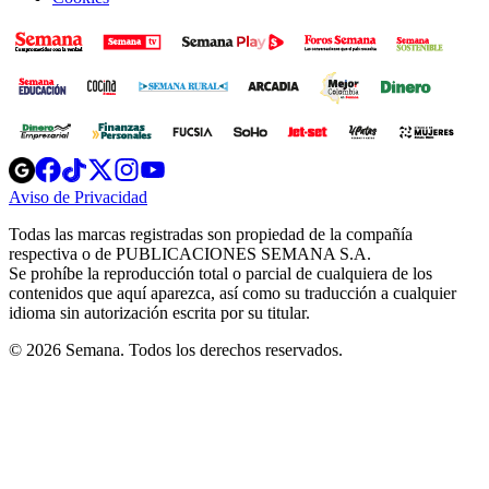
Opens
Opens
Opens
Opens
Opens
in
in
in
in
in
Aviso de Privacidad
Opens
new
new
new
new
new
in
window
window
window
window
window
Todas las marcas registradas son propiedad de la compañía
new
respectiva o de PUBLICACIONES SEMANA S.A.
window
Se prohíbe la reproducción total o parcial de cualquiera de los
contenidos que aquí aparezca, así como su traducción a cualquier
idioma sin autorización escrita por su titular.
© 2026 Semana. Todos los derechos reservados.