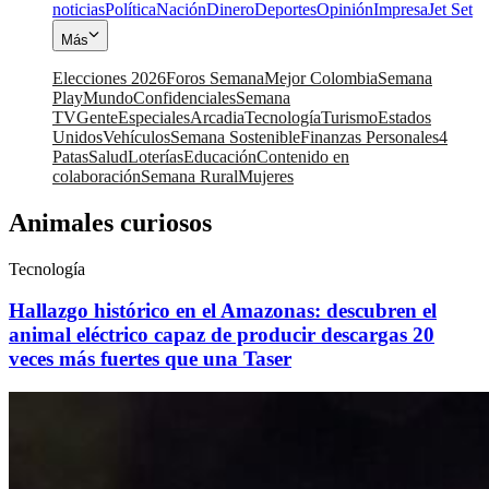
noticias
Política
Nación
Dinero
Deportes
Opinión
Impresa
Jet Set
Más
Elecciones 2026
Foros Semana
Mejor Colombia
Semana
Play
Mundo
Confidenciales
Semana
TV
Gente
Especiales
Arcadia
Tecnología
Turismo
Estados
Unidos
Vehículos
Semana Sostenible
Finanzas Personales
4
Patas
Salud
Loterías
Educación
Contenido en
colaboración
Semana Rural
Mujeres
Animales curiosos
Tecnología
Hallazgo histórico en el Amazonas: descubren el
animal eléctrico capaz de producir descargas 20
veces más fuertes que una Taser