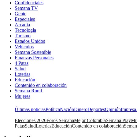
Confidenciales
Semana TV
Gente
Especiales
Arcadia
Tecnología
Turismo
Estados Unidos
Vehículos
Semana Sostenible
Finanzas Personales
4 Patas
Salud
Loterías
Educación
Contenido en colaboración
Semana Rural
Mujeres
Últimas noticias
Política
Nación
Dinero
Deportes
Opinión
Impresa
Elecciones 2026
Foros Semana
Mejor Colombia
Semana Play
Mu
Patas
Salud
Loterías
Educación
Contenido en colaboración
Seman