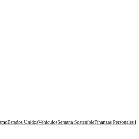
ismo
Estados Unidos
Vehículos
Semana Sostenible
Finanzas Personales
4