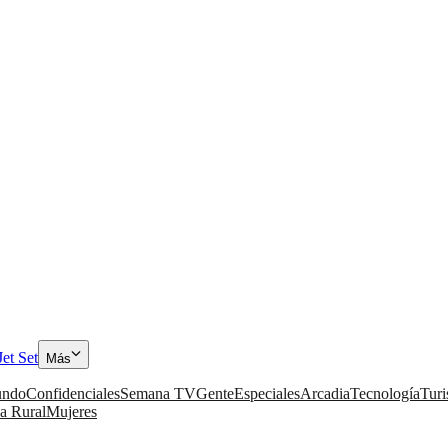
Jet Set
Más
ndo
Confidenciales
Semana TV
Gente
Especiales
Arcadia
Tecnología
Tur
a Rural
Mujeres