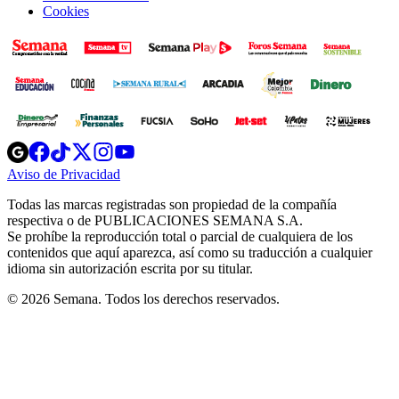
Cookies
Opens
Opens
Opens
Opens
Opens
in
in
in
in
in
Aviso de Privacidad
Opens
new
new
new
new
new
in
window
window
window
window
window
Todas las marcas registradas son propiedad de la compañía
new
respectiva o de PUBLICACIONES SEMANA S.A.
window
Se prohíbe la reproducción total o parcial de cualquiera de los
contenidos que aquí aparezca, así como su traducción a cualquier
idioma sin autorización escrita por su titular.
© 2026 Semana. Todos los derechos reservados.