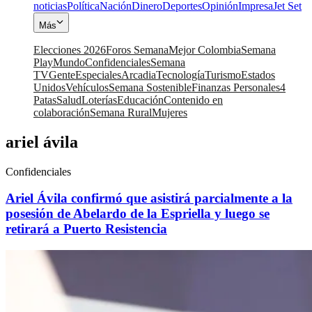
noticias
Política
Nación
Dinero
Deportes
Opinión
Impresa
Jet Set
Más
Elecciones 2026
Foros Semana
Mejor Colombia
Semana
Play
Mundo
Confidenciales
Semana
TV
Gente
Especiales
Arcadia
Tecnología
Turismo
Estados
Unidos
Vehículos
Semana Sostenible
Finanzas Personales
4
Patas
Salud
Loterías
Educación
Contenido en
colaboración
Semana Rural
Mujeres
ariel ávila
Confidenciales
Ariel Ávila confirmó que asistirá parcialmente a la
posesión de Abelardo de la Espriella y luego se
retirará a Puerto Resistencia