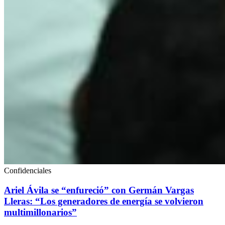
Confidenciales
Ariel Ávila se “enfureció” con Germán Vargas
Lleras: “Los generadores de energía se volvieron
multimillonarios”