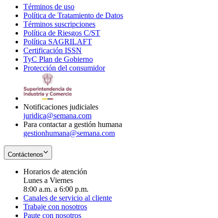
Términos de uso
Opens
Política de Tratamiento de Datos
in
Opens
Términos suscripciones
new
Opens
in
Política de Riesgos C/ST
window
in
Opens
new
Política SAGRILAFT
Opens
new
in
window
Certificación ISSN
Opens
in
window
new
TyC Plan de Gobierno
in
new
Opens
window
Protección del consumidor
new
window
in
Opens
window
new
in
window
new
window
Notificaciones judiciales
juridica@semana.com
Para contactar a gestión humana
gestionhumana@semana.com
Contáctenos
Horarios de atención
Lunes a Viernes
8:00 a.m. a 6:00 p.m.
Canales de servicio al cliente
Trabaje con nosotros
Paute con nosotros