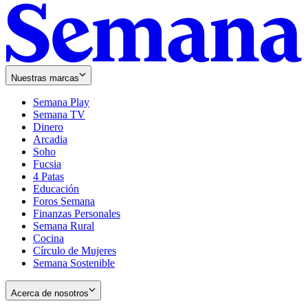
Nuestras marcas
Semana Play
Semana TV
Dinero
Arcadia
Soho
Opens
Fucsia
in
Opens
4 Patas
new
in
Educación
window
new
Foros Semana
window
Finanzas Personales
Semana Rural
Cocina
Círculo de Mujeres
Semana Sostenible
Acerca de nosotros