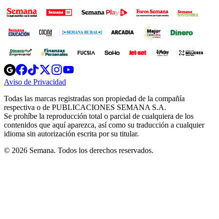
Opens
Opens
Opens
Opens
Opens
in
in
in
in
in
Aviso de Privacidad
Opens
new
new
new
new
new
in
window
window
window
window
window
Todas las marcas registradas son propiedad de la compañía
new
respectiva o de PUBLICACIONES SEMANA S.A.
window
Se prohíbe la reproducción total o parcial de cualquiera de los
contenidos que aquí aparezca, así como su traducción a cualquier
idioma sin autorización escrita por su titular.
© 2026 Semana. Todos los derechos reservados.