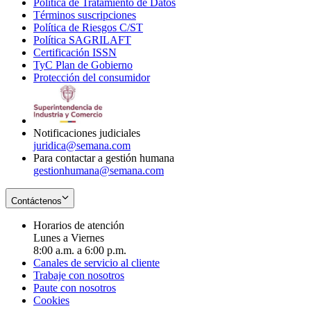
Política de Tratamiento de Datos
in
Opens
Términos suscripciones
new
Opens
in
Política de Riesgos C/ST
window
in
Opens
new
Política SAGRILAFT
Opens
new
in
window
Certificación ISSN
Opens
in
window
new
TyC Plan de Gobierno
in
new
Opens
window
Protección del consumidor
new
window
in
Opens
window
new
in
window
new
window
Notificaciones judiciales
juridica@semana.com
Para contactar a gestión humana
gestionhumana@semana.com
Contáctenos
Horarios de atención
Lunes a Viernes
8:00 a.m. a 6:00 p.m.
Canales de servicio al cliente
Trabaje con nosotros
Paute con nosotros
Cookies