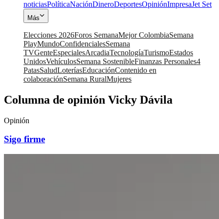
noticias
Política
Nación
Dinero
Deportes
Opinión
Impresa
Jet Set
Más
Elecciones 2026
Foros Semana
Mejor Colombia
Semana
Play
Mundo
Confidenciales
Semana
TV
Gente
Especiales
Arcadia
Tecnología
Turismo
Estados
Unidos
Vehículos
Semana Sostenible
Finanzas Personales
4
Patas
Salud
Loterías
Educación
Contenido en
colaboración
Semana Rural
Mujeres
Columna de opinión Vicky Dávila
Opinión
Sigo firme