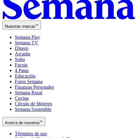
Nuestras marcas
Semana Play
Semana TV
Dinero
Arcadia
Soho
Opens
Fucsia
in
Opens
4 Patas
new
in
Educación
window
new
Foros Semana
window
Finanzas Personales
Semana Rural
Cocina
Círculo de Mujeres
Semana Sostenible
Acerca de nosotros
Términos de uso
Opens