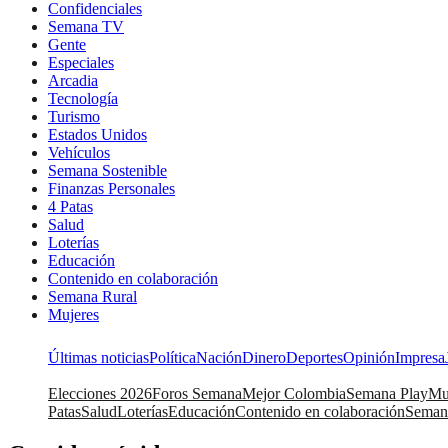
Confidenciales
Semana TV
Gente
Especiales
Arcadia
Tecnología
Turismo
Estados Unidos
Vehículos
Semana Sostenible
Finanzas Personales
4 Patas
Salud
Loterías
Educación
Contenido en colaboración
Semana Rural
Mujeres
Últimas noticias
Política
Nación
Dinero
Deportes
Opinión
Impresa
Elecciones 2026
Foros Semana
Mejor Colombia
Semana Play
Mu
Patas
Salud
Loterías
Educación
Contenido en colaboración
Seman