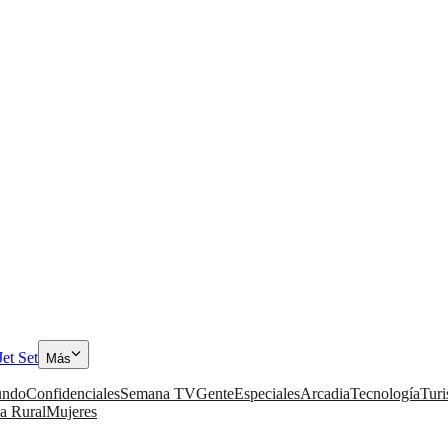
Jet Set
Más
ndo
Confidenciales
Semana TV
Gente
Especiales
Arcadia
Tecnología
Tur
a Rural
Mujeres