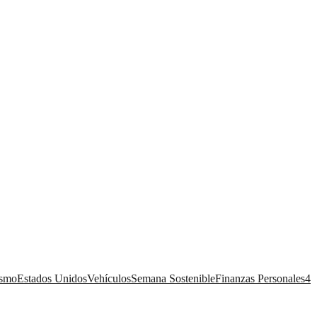
ismo
Estados Unidos
Vehículos
Semana Sostenible
Finanzas Personales
4