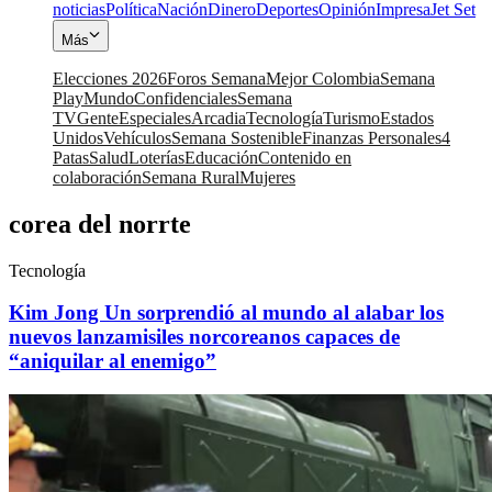
noticias
Política
Nación
Dinero
Deportes
Opinión
Impresa
Jet Set
Más
Elecciones 2026
Foros Semana
Mejor Colombia
Semana
Play
Mundo
Confidenciales
Semana
TV
Gente
Especiales
Arcadia
Tecnología
Turismo
Estados
Unidos
Vehículos
Semana Sostenible
Finanzas Personales
4
Patas
Salud
Loterías
Educación
Contenido en
colaboración
Semana Rural
Mujeres
corea del norrte
Tecnología
Kim Jong Un sorprendió al mundo al alabar los
nuevos lanzamisiles norcoreanos capaces de
“aniquilar al enemigo”