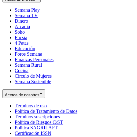
Semana Play
Semana TV
Dinero
Arcadia
Soho
Opens
Fucsia
in
Opens
4 Patas
new
in
Educación
window
new
Foros Semana
window
Finanzas Personales
Semana Rural
Cocina
Círculo de Mujeres
Semana Sostenible
Acerca de nosotros
Términos de uso
Opens
Política de Tratamiento de Datos
in
Opens
Términos suscripciones
new
Opens
in
Política de Riesgos C/ST
window
in
Opens
new
Política SAGRILAFT
Opens
new
in
window
Certificación ISSN
Opens
in
window
new