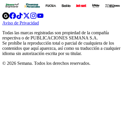
Opens
Opens
Opens
Opens
Opens
in
in
in
in
in
Aviso de Privacidad
Opens
new
new
new
new
new
in
window
window
window
window
window
Todas las marcas registradas son propiedad de la compañía
new
respectiva o de PUBLICACIONES SEMANA S.A.
window
Se prohíbe la reproducción total o parcial de cualquiera de los
contenidos que aquí aparezca, así como su traducción a cualquier
idioma sin autorización escrita por su titular.
© 2026 Semana. Todos los derechos reservados.