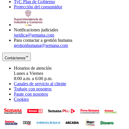
TyC Plan de Gobierno
in
new
Opens
window
Protección del consumidor
new
window
in
Opens
window
new
in
window
new
window
Notificaciones judiciales
juridica@semana.com
Para contactar a gestión humana
gestionhumana@semana.com
Contáctenos
Horarios de atención
Lunes a Viernes
8:00 a.m. a 6:00 p.m.
Canales de servicio al cliente
Trabaje con nosotros
Paute con nosotros
Cookies