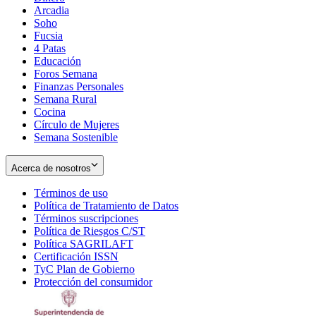
Arcadia
Soho
Opens
Fucsia
in
Opens
4 Patas
new
in
Educación
window
new
Foros Semana
window
Finanzas Personales
Semana Rural
Cocina
Círculo de Mujeres
Semana Sostenible
Acerca de nosotros
Términos de uso
Opens
Política de Tratamiento de Datos
in
Opens
Términos suscripciones
new
Opens
in
Política de Riesgos C/ST
window
in
Opens
new
Política SAGRILAFT
Opens
new
in
window
Certificación ISSN
Opens
in
window
new
TyC Plan de Gobierno
in
new
Opens
window
Protección del consumidor
new
window
in
Opens
window
new
in
window
new