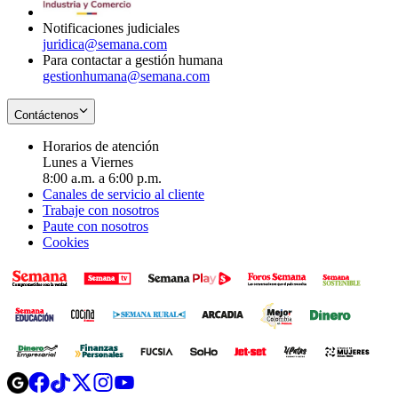
window
Notificaciones judiciales
juridica@semana.com
Para contactar a gestión humana
gestionhumana@semana.com
Contáctenos
Horarios de atención
Lunes a Viernes
8:00 a.m. a 6:00 p.m.
Canales de servicio al cliente
Trabaje con nosotros
Paute con nosotros
Cookies
Opens
Opens
Opens
Opens
Opens
in
in
in
in
in