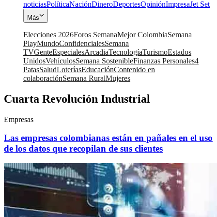
noticias
Política
Nación
Dinero
Deportes
Opinión
Impresa
Jet Set
Más
Elecciones 2026
Foros Semana
Mejor Colombia
Semana
Play
Mundo
Confidenciales
Semana
TV
Gente
Especiales
Arcadia
Tecnología
Turismo
Estados
Unidos
Vehículos
Semana Sostenible
Finanzas Personales
4
Patas
Salud
Loterías
Educación
Contenido en
colaboración
Semana Rural
Mujeres
Cuarta Revolución Industrial
Empresas
Las empresas colombianas están en pañales en el uso
de los datos que recopilan de sus clientes