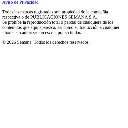
Aviso de Privacidad
Opens
new
new
new
new
new
in
window
window
window
window
window
Todas las marcas registradas son propiedad de la compañía
new
respectiva o de PUBLICACIONES SEMANA S.A.
window
Se prohíbe la reproducción total o parcial de cualquiera de los
contenidos que aquí aparezca, así como su traducción a cualquier
idioma sin autorización escrita por su titular.
© 2026 Semana. Todos los derechos reservados.