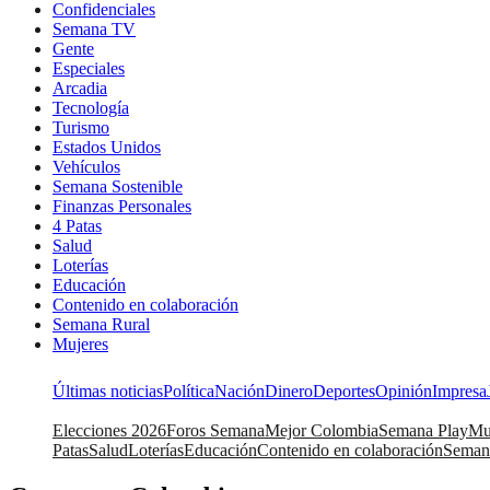
Confidenciales
Semana TV
Gente
Especiales
Arcadia
Tecnología
Turismo
Estados Unidos
Vehículos
Semana Sostenible
Finanzas Personales
4 Patas
Salud
Loterías
Educación
Contenido en colaboración
Semana Rural
Mujeres
Últimas noticias
Política
Nación
Dinero
Deportes
Opinión
Impresa
Elecciones 2026
Foros Semana
Mejor Colombia
Semana Play
Mu
Patas
Salud
Loterías
Educación
Contenido en colaboración
Seman