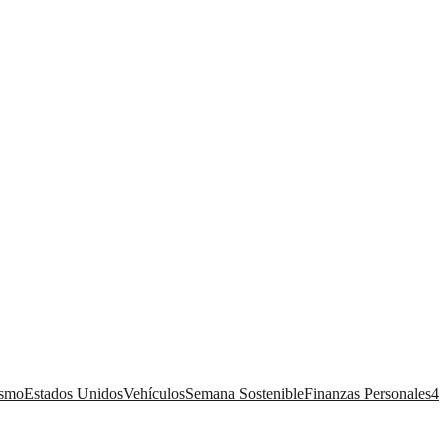
ismo
Estados Unidos
Vehículos
Semana Sostenible
Finanzas Personales
4