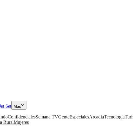
Jet Set
Más
ndo
Confidenciales
Semana TV
Gente
Especiales
Arcadia
Tecnología
Tur
a Rural
Mujeres