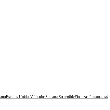
ismo
Estados Unidos
Vehículos
Semana Sostenible
Finanzas Personales
4