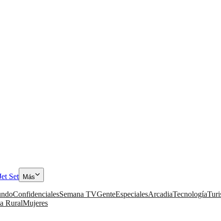
Jet Set
Más
ndo
Confidenciales
Semana TV
Gente
Especiales
Arcadia
Tecnología
Tur
a Rural
Mujeres