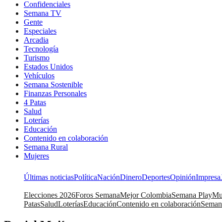
Confidenciales
Semana TV
Gente
Especiales
Arcadia
Tecnología
Turismo
Estados Unidos
Vehículos
Semana Sostenible
Finanzas Personales
4 Patas
Salud
Loterías
Educación
Contenido en colaboración
Semana Rural
Mujeres
Últimas noticias
Política
Nación
Dinero
Deportes
Opinión
Impresa
Elecciones 2026
Foros Semana
Mejor Colombia
Semana Play
Mu
Patas
Salud
Loterías
Educación
Contenido en colaboración
Seman