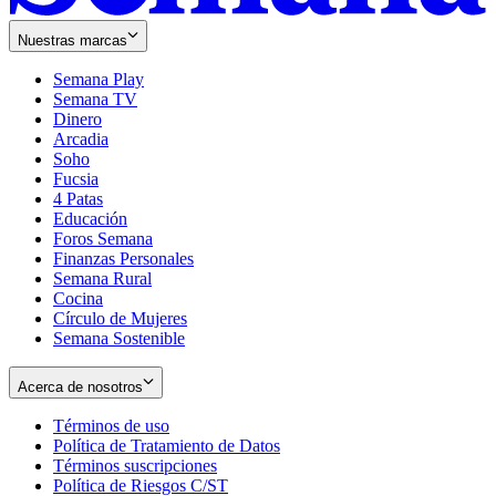
Nuestras marcas
Semana Play
Semana TV
Dinero
Arcadia
Soho
Opens
Fucsia
in
Opens
4 Patas
new
in
Educación
window
new
Foros Semana
window
Finanzas Personales
Semana Rural
Cocina
Círculo de Mujeres
Semana Sostenible
Acerca de nosotros
Términos de uso
Opens
Política de Tratamiento de Datos
in
Opens
Términos suscripciones
new
Opens
in
Política de Riesgos C/ST
window
in
Opens
new