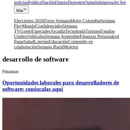
noticias
Política
Nación
Dinero
Deportes
Opinión
Impresa
Jet Set
Más
Elecciones 2026
Foros Semana
Mejor Colombia
Semana
Play
Mundo
Confidenciales
Semana
TV
Gente
Especiales
Arcadia
Tecnología
Turismo
Estados
Unidos
Vehículos
Semana Sostenible
Finanzas Personales
4
Patas
Salud
Loterías
Educación
Contenido en
colaboración
Semana Rural
Mujeres
desarrollo de software
Finanzas
Oportunidades laborales para desarrolladores de
software: conózcalas aquí