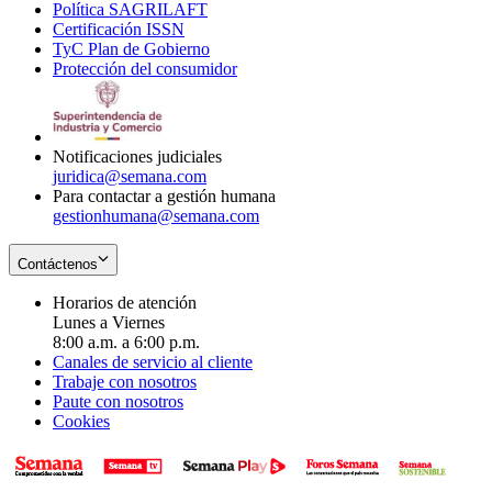
Política SAGRILAFT
Opens
new
in
window
Certificación ISSN
Opens
in
window
new
TyC Plan de Gobierno
in
new
Opens
window
Protección del consumidor
new
window
in
Opens
window
new
in
window
new
window
Notificaciones judiciales
juridica@semana.com
Para contactar a gestión humana
gestionhumana@semana.com
Contáctenos
Horarios de atención
Lunes a Viernes
8:00 a.m. a 6:00 p.m.
Canales de servicio al cliente
Trabaje con nosotros
Paute con nosotros
Cookies