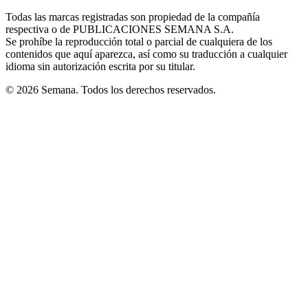
in
window
window
window
window
window
Todas las marcas registradas son propiedad de la compañía
new
respectiva o de PUBLICACIONES SEMANA S.A.
window
Se prohíbe la reproducción total o parcial de cualquiera de los
contenidos que aquí aparezca, así como su traducción a cualquier
idioma sin autorización escrita por su titular.
© 2026 Semana. Todos los derechos reservados.