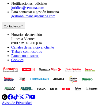
Notificaciones judiciales
juridica@semana.com
Para contactar a gestión humana
gestionhumana@semana.com
Contáctenos
Horarios de atención
Lunes a Viernes
8:00 a.m. a 6:00 p.m.
Canales de servicio al cliente
Trabaje con nosotros
Paute con nosotros
Cookies
Opens
Opens
Opens
Opens
Opens
in
in
in
in
in
Aviso de Privacidad
Opens
new
new
new
new
new