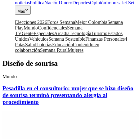
noticias
Política
Nación
Dinero
Deportes
Opinión
Impresa
Jet Set
Más
Elecciones 2026
Foros Semana
Mejor Colombia
Semana
Play
Mundo
Confidenciales
Semana
TV
Gente
Especiales
Arcadia
Tecnología
Turismo
Estados
Unidos
Vehículos
Semana Sostenible
Finanzas Personales
4
Patas
Salud
Loterías
Educación
Contenido en
colaboración
Semana Rural
Mujeres
Diseño de sonrisa
Mundo
Pesadilla en el consultorio: mujer que se hizo diseño
de sonrisa terminó presentando alergia al
procedimiento