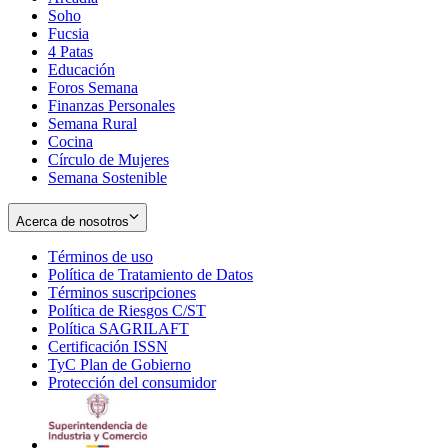
Soho
Opens
Fucsia
in
Opens
4 Patas
new
in
Educación
window
new
Foros Semana
window
Finanzas Personales
Semana Rural
Cocina
Círculo de Mujeres
Semana Sostenible
Acerca de nosotros
Términos de uso
Opens
Política de Tratamiento de Datos
in
Opens
Términos suscripciones
new
Opens
in
Política de Riesgos C/ST
window
in
Opens
new
Política SAGRILAFT
Opens
new
in
window
Certificación ISSN
Opens
in
window
new
TyC Plan de Gobierno
in
new
Opens
window
Protección del consumidor
new
window
in
Opens
window
new
in
window
new
window