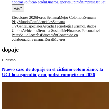
noticias
Política
Nación
Dinero
Deportes
Opinión
Impresa
Jet Set
Más
Elecciones 2026
Foros Semana
Mejor Colombia
Semana
Play
Mundo
Confidenciales
Semana
TV
Gente
Especiales
Arcadia
Tecnología
Turismo
Estados
Unidos
Vehículos
Semana Sostenible
Finanzas Personales
4
Patas
Salud
Loterías
Educación
Contenido en
colaboración
Semana Rural
Mujeres
dopaje
Ciclismo
Nuevo caso de dopaje en el ciclismo colombiano: la
UCI lo suspendió y no podrá competir en 2026