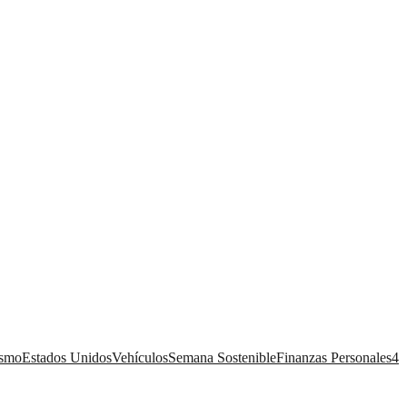
ismo
Estados Unidos
Vehículos
Semana Sostenible
Finanzas Personales
4