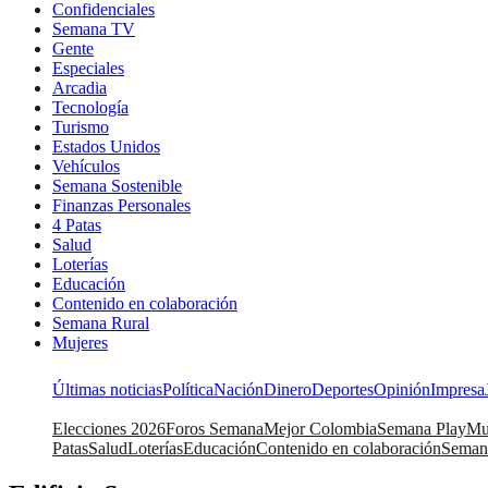
Confidenciales
Semana TV
Gente
Especiales
Arcadia
Tecnología
Turismo
Estados Unidos
Vehículos
Semana Sostenible
Finanzas Personales
4 Patas
Salud
Loterías
Educación
Contenido en colaboración
Semana Rural
Mujeres
Últimas noticias
Política
Nación
Dinero
Deportes
Opinión
Impresa
Elecciones 2026
Foros Semana
Mejor Colombia
Semana Play
Mu
Patas
Salud
Loterías
Educación
Contenido en colaboración
Seman