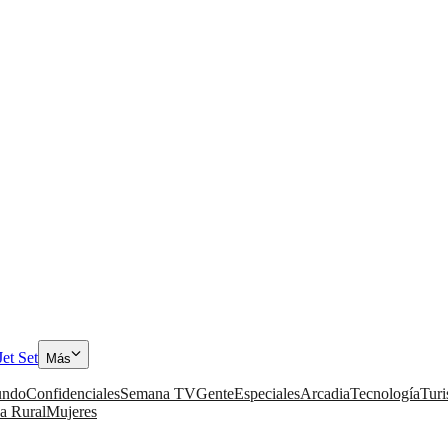
Jet Set
Más
ndo
Confidenciales
Semana TV
Gente
Especiales
Arcadia
Tecnología
Tur
a Rural
Mujeres