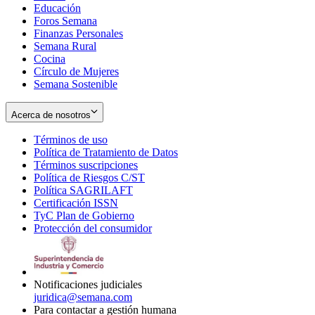
Educación
window
new
Foros Semana
window
Finanzas Personales
Semana Rural
Cocina
Círculo de Mujeres
Semana Sostenible
Acerca de nosotros
Términos de uso
Opens
Política de Tratamiento de Datos
in
Opens
Términos suscripciones
new
Opens
in
Política de Riesgos C/ST
window
in
Opens
new
Política SAGRILAFT
Opens
new
in
window
Certificación ISSN
Opens
in
window
new
TyC Plan de Gobierno
in
new
Opens
window
Protección del consumidor
new
window
in
Opens
window
new
in
window
new
window
Notificaciones judiciales
juridica@semana.com
Para contactar a gestión humana