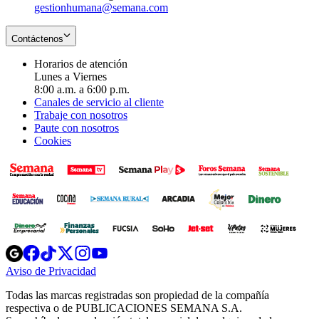
gestionhumana@semana.com
Contáctenos
Horarios de atención
Lunes a Viernes
8:00 a.m. a 6:00 p.m.
Canales de servicio al cliente
Trabaje con nosotros
Paute con nosotros
Cookies
Opens
Opens
Opens
Opens
Opens
in
in
in
in
in
Aviso de Privacidad
Opens
new
new
new
new
new
in
window
window
window
window
window
Todas las marcas registradas son propiedad de la compañía
new
respectiva o de PUBLICACIONES SEMANA S.A.
window