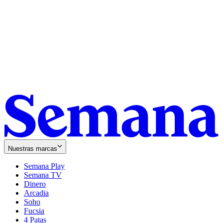
Nuestras marcas
Semana Play
Semana TV
Dinero
Arcadia
Soho
Opens
Fucsia
in
Opens
4 Patas
new
in