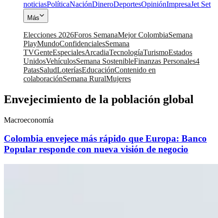
noticias
Política
Nación
Dinero
Deportes
Opinión
Impresa
Jet Set
Más
Elecciones 2026
Foros Semana
Mejor Colombia
Semana
Play
Mundo
Confidenciales
Semana
TV
Gente
Especiales
Arcadia
Tecnología
Turismo
Estados
Unidos
Vehículos
Semana Sostenible
Finanzas Personales
4
Patas
Salud
Loterías
Educación
Contenido en
colaboración
Semana Rural
Mujeres
Envejecimiento de la población global
Macroeconomía
Colombia envejece más rápido que Europa: Banco
Popular responde con nueva visión de negocio