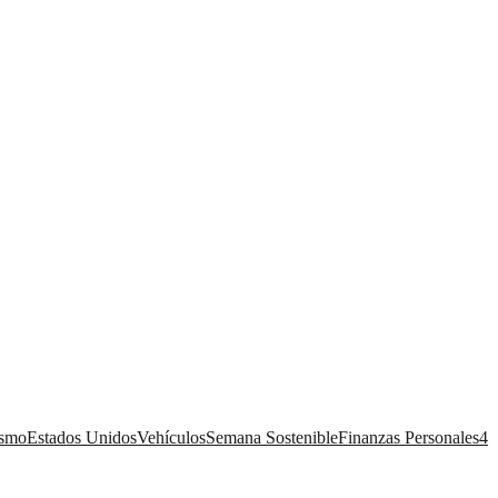
ismo
Estados Unidos
Vehículos
Semana Sostenible
Finanzas Personales
4