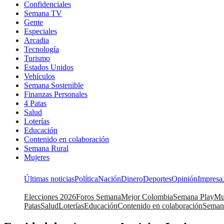
Confidenciales
Semana TV
Gente
Especiales
Arcadia
Tecnología
Turismo
Estados Unidos
Vehículos
Semana Sostenible
Finanzas Personales
4 Patas
Salud
Loterías
Educación
Contenido en colaboración
Semana Rural
Mujeres
Últimas noticias
Política
Nación
Dinero
Deportes
Opinión
Impresa
Elecciones 2026
Foros Semana
Mejor Colombia
Semana Play
Mu
Patas
Salud
Loterías
Educación
Contenido en colaboración
Seman