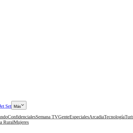
Jet Set
Más
ndo
Confidenciales
Semana TV
Gente
Especiales
Arcadia
Tecnología
Tur
a Rural
Mujeres