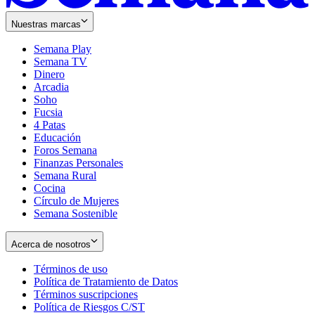
Nuestras marcas
Semana Play
Semana TV
Dinero
Arcadia
Soho
Opens
Fucsia
in
Opens
4 Patas
new
in
Educación
window
new
Foros Semana
window
Finanzas Personales
Semana Rural
Cocina
Círculo de Mujeres
Semana Sostenible
Acerca de nosotros
Términos de uso
Opens
Política de Tratamiento de Datos
in
Opens
Términos suscripciones
new
Opens
in
Política de Riesgos C/ST
window
in
Opens
new