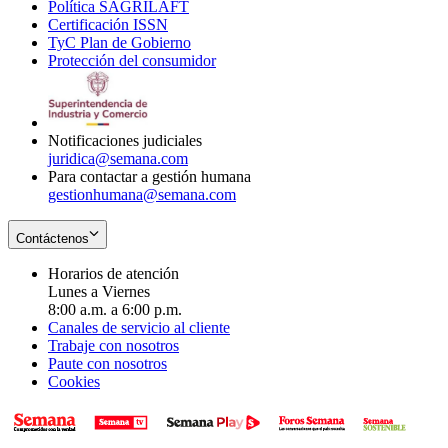
Política SAGRILAFT
Opens
new
in
window
Certificación ISSN
Opens
in
window
new
TyC Plan de Gobierno
in
new
Opens
window
Protección del consumidor
new
window
in
Opens
window
new
in
window
new
window
Notificaciones judiciales
juridica@semana.com
Para contactar a gestión humana
gestionhumana@semana.com
Contáctenos
Horarios de atención
Lunes a Viernes
8:00 a.m. a 6:00 p.m.
Canales de servicio al cliente
Trabaje con nosotros
Paute con nosotros
Cookies