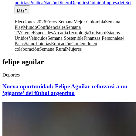
noticias
Política
Nación
Dinero
Deportes
Opinión
Impresa
Jet Set
Más
Elecciones 2026
Foros Semana
Mejor Colombia
Semana
Play
Mundo
Confidenciales
Semana
TV
Gente
Especiales
Arcadia
Tecnología
Turismo
Estados
Unidos
Vehículos
Semana Sostenible
Finanzas Personales
4
Patas
Salud
Loterías
Educación
Contenido en
colaboración
Semana Rural
Mujeres
felipe aguilar
Deportes
Nueva oportunidad: Felipe Aguilar reforzará a un
‘gigante’ del fútbol argentino