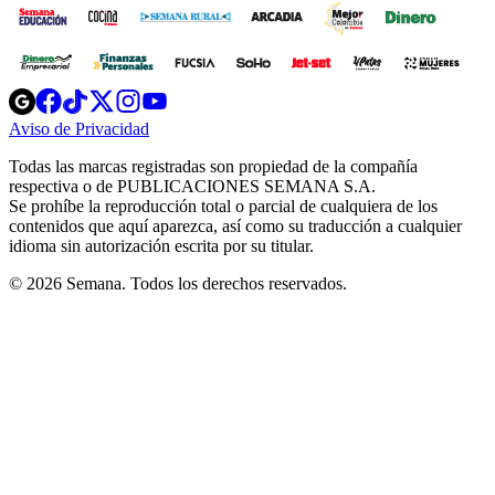
Opens
Opens
Opens
Opens
Opens
in
in
in
in
in
Aviso de Privacidad
Opens
new
new
new
new
new
in
window
window
window
window
window
Todas las marcas registradas son propiedad de la compañía
new
respectiva o de PUBLICACIONES SEMANA S.A.
window
Se prohíbe la reproducción total o parcial de cualquiera de los
contenidos que aquí aparezca, así como su traducción a cualquier
idioma sin autorización escrita por su titular.
© 2026 Semana. Todos los derechos reservados.