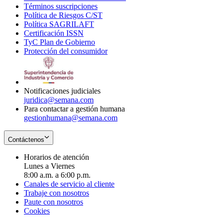
Términos suscripciones
new
Opens
in
Política de Riesgos C/ST
window
in
Opens
new
Política SAGRILAFT
Opens
new
in
window
Certificación ISSN
Opens
in
window
new
TyC Plan de Gobierno
in
new
Opens
window
Protección del consumidor
new
window
in
Opens
window
new
in
window
new
window
Notificaciones judiciales
juridica@semana.com
Para contactar a gestión humana
gestionhumana@semana.com
Contáctenos
Horarios de atención
Lunes a Viernes
8:00 a.m. a 6:00 p.m.
Canales de servicio al cliente
Trabaje con nosotros
Paute con nosotros
Cookies