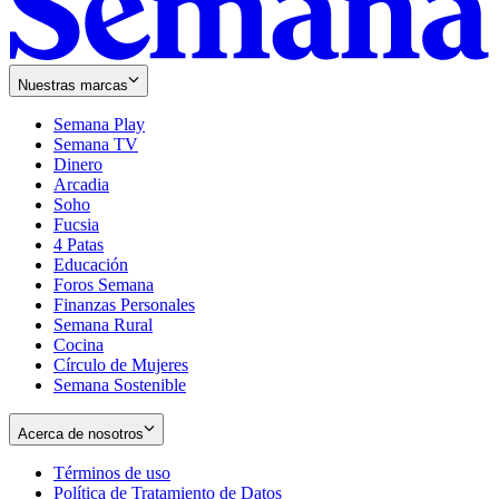
Nuestras marcas
Semana Play
Semana TV
Dinero
Arcadia
Soho
Opens
Fucsia
in
Opens
4 Patas
new
in
Educación
window
new
Foros Semana
window
Finanzas Personales
Semana Rural
Cocina
Círculo de Mujeres
Semana Sostenible
Acerca de nosotros
Términos de uso
Opens
Política de Tratamiento de Datos
in
Opens