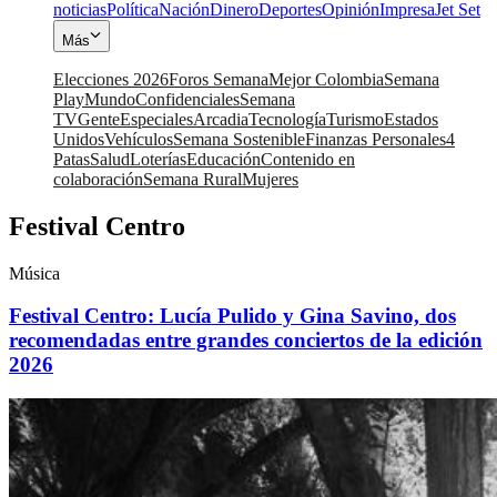
noticias
Política
Nación
Dinero
Deportes
Opinión
Impresa
Jet Set
Más
Elecciones 2026
Foros Semana
Mejor Colombia
Semana
Play
Mundo
Confidenciales
Semana
TV
Gente
Especiales
Arcadia
Tecnología
Turismo
Estados
Unidos
Vehículos
Semana Sostenible
Finanzas Personales
4
Patas
Salud
Loterías
Educación
Contenido en
colaboración
Semana Rural
Mujeres
Festival Centro
Música
Festival Centro: Lucía Pulido y Gina Savino, dos
recomendadas entre grandes conciertos de la edición
2026