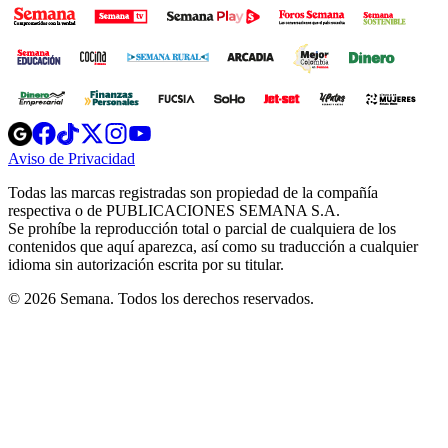
Opens
Opens
Opens
Opens
Opens
in
in
in
in
in
Aviso de Privacidad
Opens
new
new
new
new
new
in
window
window
window
window
window
Todas las marcas registradas son propiedad de la compañía
new
respectiva o de PUBLICACIONES SEMANA S.A.
window
Se prohíbe la reproducción total o parcial de cualquiera de los
contenidos que aquí aparezca, así como su traducción a cualquier
idioma sin autorización escrita por su titular.
© 2026 Semana. Todos los derechos reservados.