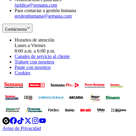
juridica@semana.com
Para contactar a gestión humana
gestionhumana@semana.com
Contáctenos
Horarios de atención
Lunes a Viernes
8:00 a.m. a 6:00 p.m.
Canales de servicio al cliente
Trabaje con nosotros
Paute con nosotros
Cookies
Opens
Opens
Opens
Opens
Opens
in
in
in
in
in
Aviso de Privacidad
Opens
new
new
new
new
new
in
window
window
window
window
window