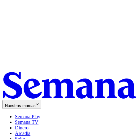
Nuestras marcas
Semana Play
Semana TV
Dinero
Arcadia
Soho
Opens