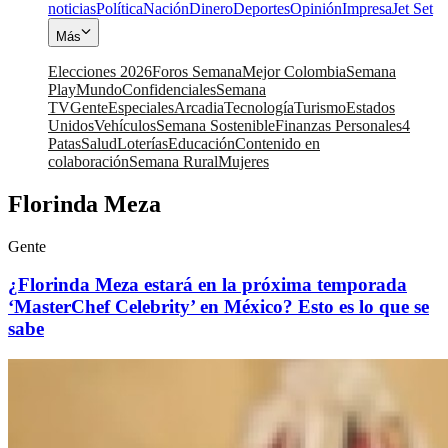
noticias
Política
Nación
Dinero
Deportes
Opinión
Impresa
Jet Set
Más
Elecciones 2026
Foros Semana
Mejor Colombia
Semana
Play
Mundo
Confidenciales
Semana
TV
Gente
Especiales
Arcadia
Tecnología
Turismo
Estados
Unidos
Vehículos
Semana Sostenible
Finanzas Personales
4
Patas
Salud
Loterías
Educación
Contenido en
colaboración
Semana Rural
Mujeres
Florinda Meza
Gente
¿Florinda Meza estará en la próxima temporada
‘MasterChef Celebrity’ en México? Esto es lo que se
sabe