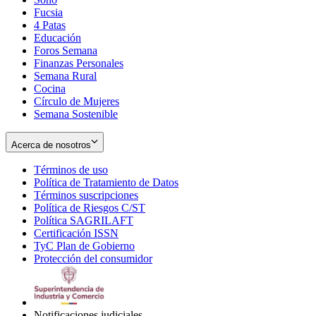
Fucsia
in
Opens
4 Patas
new
in
Educación
window
new
Foros Semana
window
Finanzas Personales
Semana Rural
Cocina
Círculo de Mujeres
Semana Sostenible
Acerca de nosotros
Términos de uso
Opens
Política de Tratamiento de Datos
in
Opens
Términos suscripciones
new
Opens
in
Política de Riesgos C/ST
window
in
Opens
new
Política SAGRILAFT
Opens
new
in
window
Certificación ISSN
Opens
in
window
new
TyC Plan de Gobierno
in
new
Opens
window
Protección del consumidor
new
window
in
Opens
window
new
in
window
new
window
Notificaciones judiciales