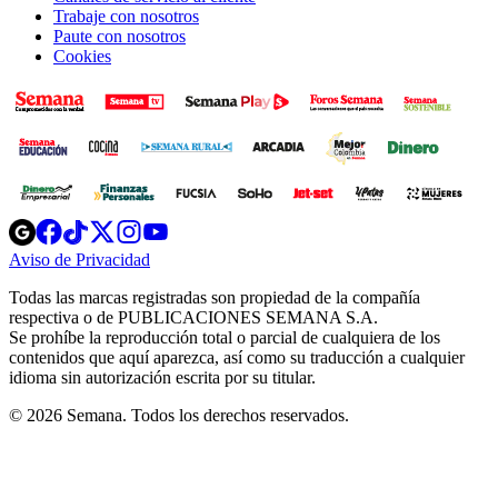
Trabaje con nosotros
Paute con nosotros
Cookies
Opens
Opens
Opens
Opens
Opens
in
in
in
in
in
Aviso de Privacidad
Opens
new
new
new
new
new
in
window
window
window
window
window
Todas las marcas registradas son propiedad de la compañía
new
respectiva o de PUBLICACIONES SEMANA S.A.
window
Se prohíbe la reproducción total o parcial de cualquiera de los
contenidos que aquí aparezca, así como su traducción a cualquier
idioma sin autorización escrita por su titular.
© 2026 Semana. Todos los derechos reservados.