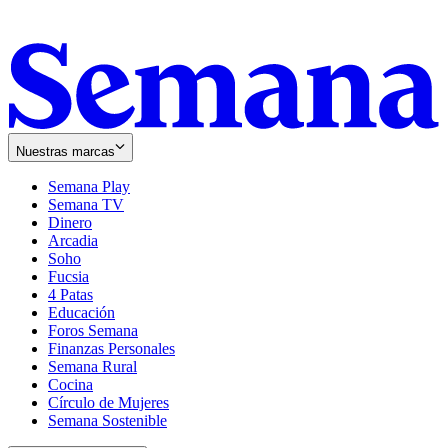
Nuestras marcas
Semana Play
Semana TV
Dinero
Arcadia
Soho
Opens
Fucsia
in
Opens
4 Patas
new
in
Educación
window
new
Foros Semana
window
Finanzas Personales
Semana Rural
Cocina
Círculo de Mujeres
Semana Sostenible