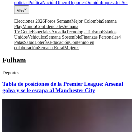
noticias
Política
Nación
Dinero
Deportes
Opinión
Impresa
Jet Set
Más
Elecciones 2026
Foros Semana
Mejor Colombia
Semana
Play
Mundo
Confidenciales
Semana
TV
Gente
Especiales
Arcadia
Tecnología
Turismo
Estados
Unidos
Vehículos
Semana Sostenible
Finanzas Personales
4
Patas
Salud
Loterías
Educación
Contenido en
colaboración
Semana Rural
Mujeres
Fulham
Deportes
Tabla de posiciones de la Premier League: Arsenal
golea y se le escapa al Manchester City