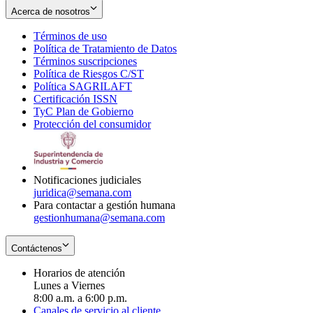
Acerca de nosotros
Términos de uso
Opens
Política de Tratamiento de Datos
in
Opens
Términos suscripciones
new
Opens
in
Política de Riesgos C/ST
window
in
Opens
new
Política SAGRILAFT
Opens
new
in
window
Certificación ISSN
Opens
in
window
new
TyC Plan de Gobierno
in
new
Opens
window
Protección del consumidor
new
window
in
Opens
window
new
in
window
new
window
Notificaciones judiciales
juridica@semana.com
Para contactar a gestión humana
gestionhumana@semana.com
Contáctenos
Horarios de atención
Lunes a Viernes
8:00 a.m. a 6:00 p.m.
Canales de servicio al cliente