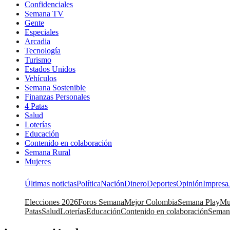
Confidenciales
Semana TV
Gente
Especiales
Arcadia
Tecnología
Turismo
Estados Unidos
Vehículos
Semana Sostenible
Finanzas Personales
4 Patas
Salud
Loterías
Educación
Contenido en colaboración
Semana Rural
Mujeres
Últimas noticias
Política
Nación
Dinero
Deportes
Opinión
Impresa
Elecciones 2026
Foros Semana
Mejor Colombia
Semana Play
Mu
Patas
Salud
Loterías
Educación
Contenido en colaboración
Seman