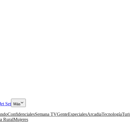
Jet Set
Más
ndo
Confidenciales
Semana TV
Gente
Especiales
Arcadia
Tecnología
Tur
a Rural
Mujeres