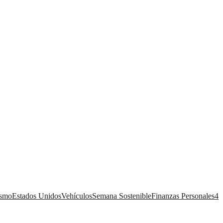
ismo
Estados Unidos
Vehículos
Semana Sostenible
Finanzas Personales
4