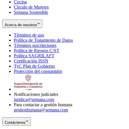
Cocina
Círculo de Mujeres
Semana Sostenible
Acerca de nosotros
Términos de uso
Opens
Política de Tratamiento de Datos
in
Opens
Términos suscripciones
new
Opens
in
Política de Riesgos C/ST
window
in
Opens
new
Política SAGRILAFT
Opens
new
in
window
Certificación ISSN
Opens
in
window
new
TyC Plan de Gobierno
in
new
Opens
window
Protección del consumidor
new
window
in
Opens
window
new
in
window
new
window
Notificaciones judiciales
juridica@semana.com
Para contactar a gestión humana
gestionhumana@semana.com
Contáctenos