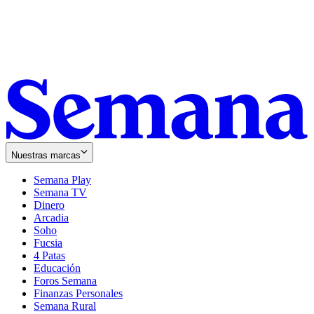
Nuestras marcas
Semana Play
Semana TV
Dinero
Arcadia
Soho
Opens
Fucsia
in
Opens
4 Patas
new
in
Educación
window
new
Foros Semana
window
Finanzas Personales
Semana Rural