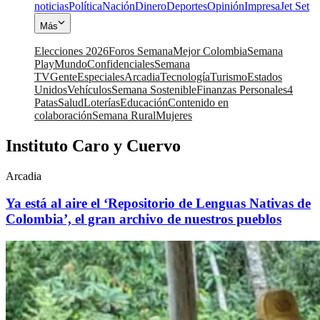
noticias
Política
Nación
Dinero
Deportes
Opinión
Impresa
Jet Set
Más
Elecciones 2026
Foros Semana
Mejor Colombia
Semana
Play
Mundo
Confidenciales
Semana
TV
Gente
Especiales
Arcadia
Tecnología
Turismo
Estados
Unidos
Vehículos
Semana Sostenible
Finanzas Personales
4
Patas
Salud
Loterías
Educación
Contenido en
colaboración
Semana Rural
Mujeres
Instituto Caro y Cuervo
Arcadia
Ya está al aire el ‘Repositorio de Lenguas Nativas de
Colombia’, el gran archivo de nuestros pueblos