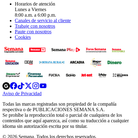
Horarios de atención
Lunes a Viernes
8:00 a.m. a 6:00 p.m.
Canales de servicio al cliente
Trabaje con nosotros
Paute con nosotros
Cookies
Opens
Opens
Opens
Opens
Opens
in
in
in
in
in
Aviso de Privacidad
Opens
new
new
new
new
new
in
window
window
window
window
window
Todas las marcas registradas son propiedad de la compañía
new
respectiva o de PUBLICACIONES SEMANA S.A.
window
Se prohíbe la reproducción total o parcial de cualquiera de los
contenidos que aquí aparezca, así como su traducción a cualquier
idioma sin autorización escrita por su titular.
© 2026 Semana. Todos los derechos reservados.