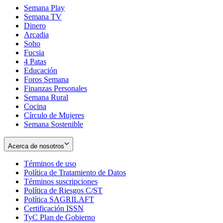
Semana Play
Semana TV
Dinero
Arcadia
Soho
Opens
Fucsia
in
Opens
4 Patas
new
in
Educación
window
new
Foros Semana
window
Finanzas Personales
Semana Rural
Cocina
Círculo de Mujeres
Semana Sostenible
Acerca de nosotros
Términos de uso
Opens
Política de Tratamiento de Datos
in
Opens
Términos suscripciones
new
Opens
in
Política de Riesgos C/ST
window
in
Opens
new
Política SAGRILAFT
Opens
new
in
window
Certificación ISSN
Opens
in
window
new
TyC Plan de Gobierno
in
new
Opens
window