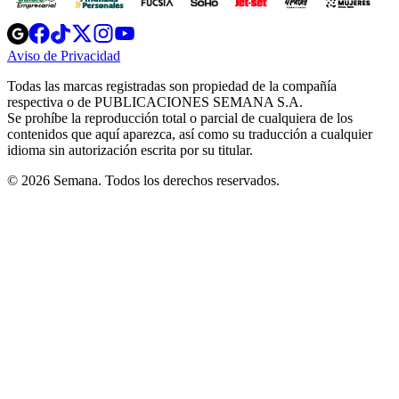
Opens
Opens
Opens
Opens
Opens
in
in
in
in
in
Aviso de Privacidad
Opens
new
new
new
new
new
in
window
window
window
window
window
Todas las marcas registradas son propiedad de la compañía
new
respectiva o de PUBLICACIONES SEMANA S.A.
window
Se prohíbe la reproducción total o parcial de cualquiera de los
contenidos que aquí aparezca, así como su traducción a cualquier
idioma sin autorización escrita por su titular.
© 2026 Semana. Todos los derechos reservados.