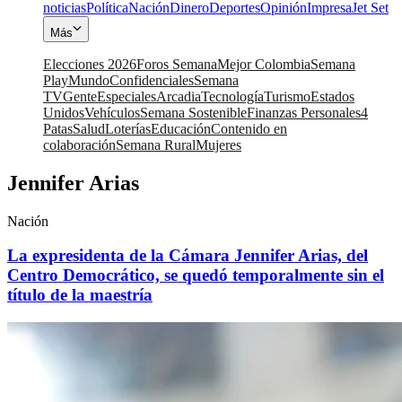
noticias
Política
Nación
Dinero
Deportes
Opinión
Impresa
Jet Set
Más
Elecciones 2026
Foros Semana
Mejor Colombia
Semana
Play
Mundo
Confidenciales
Semana
TV
Gente
Especiales
Arcadia
Tecnología
Turismo
Estados
Unidos
Vehículos
Semana Sostenible
Finanzas Personales
4
Patas
Salud
Loterías
Educación
Contenido en
colaboración
Semana Rural
Mujeres
Jennifer Arias
Nación
La expresidenta de la Cámara Jennifer Arias, del
Centro Democrático, se quedó temporalmente sin el
título de la maestría