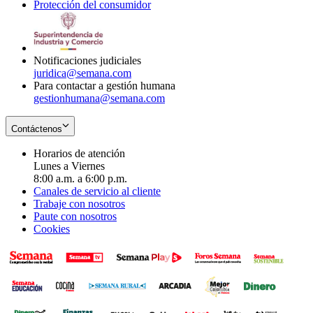
Protección del consumidor
new
window
in
Opens
window
new
in
window
new
window
Notificaciones judiciales
juridica@semana.com
Para contactar a gestión humana
gestionhumana@semana.com
Contáctenos
Horarios de atención
Lunes a Viernes
8:00 a.m. a 6:00 p.m.
Canales de servicio al cliente
Trabaje con nosotros
Paute con nosotros
Cookies