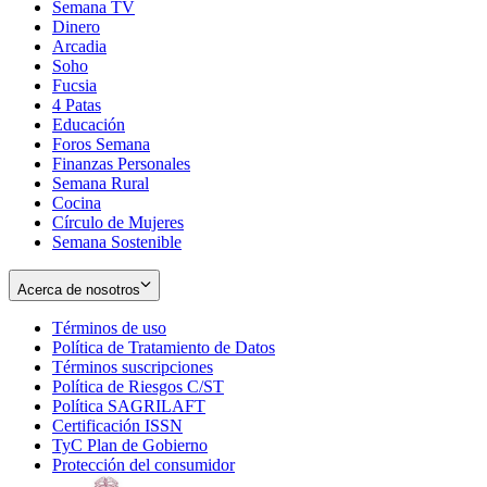
Semana TV
Dinero
Arcadia
Soho
Opens
Fucsia
in
Opens
4 Patas
new
in
Educación
window
new
Foros Semana
window
Finanzas Personales
Semana Rural
Cocina
Círculo de Mujeres
Semana Sostenible
Acerca de nosotros
Términos de uso
Opens
Política de Tratamiento de Datos
in
Opens
Términos suscripciones
new
Opens
in
Política de Riesgos C/ST
window
in
Opens
new
Política SAGRILAFT
Opens
new
in
window
Certificación ISSN
Opens
in
window
new
TyC Plan de Gobierno
in
new
Opens
window
Protección del consumidor
new
window
in
Opens
window
new
in