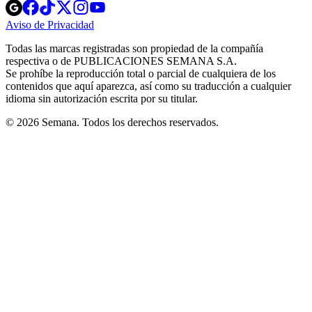
Opens
Opens
Opens
Opens
Opens
in
in
in
in
in
Aviso de Privacidad
Opens
new
new
new
new
new
in
window
window
window
window
window
Todas las marcas registradas son propiedad de la compañía
new
respectiva o de PUBLICACIONES SEMANA S.A.
window
Se prohíbe la reproducción total o parcial de cualquiera de los
contenidos que aquí aparezca, así como su traducción a cualquier
idioma sin autorización escrita por su titular.
© 2026 Semana. Todos los derechos reservados.