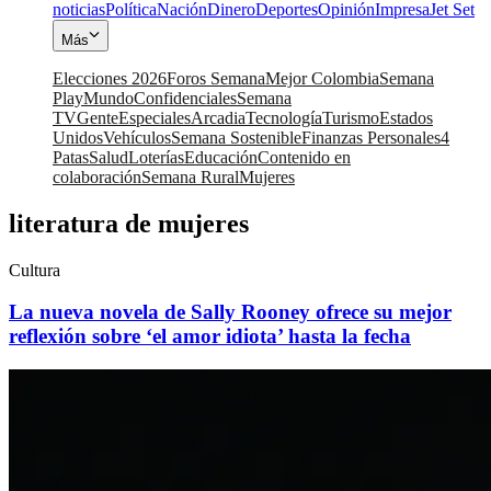
noticias
Política
Nación
Dinero
Deportes
Opinión
Impresa
Jet Set
Más
Elecciones 2026
Foros Semana
Mejor Colombia
Semana
Play
Mundo
Confidenciales
Semana
TV
Gente
Especiales
Arcadia
Tecnología
Turismo
Estados
Unidos
Vehículos
Semana Sostenible
Finanzas Personales
4
Patas
Salud
Loterías
Educación
Contenido en
colaboración
Semana Rural
Mujeres
literatura de mujeres
Cultura
La nueva novela de Sally Rooney ofrece su mejor
reflexión sobre ‘el amor idiota’ hasta la fecha