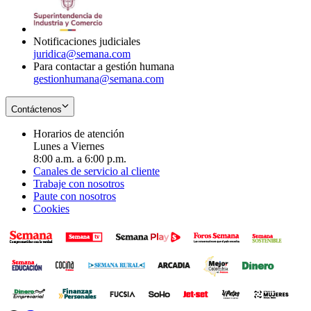
window
new
window
Notificaciones judiciales
juridica@semana.com
Para contactar a gestión humana
gestionhumana@semana.com
Contáctenos
Horarios de atención
Lunes a Viernes
8:00 a.m. a 6:00 p.m.
Canales de servicio al cliente
Trabaje con nosotros
Paute con nosotros
Cookies