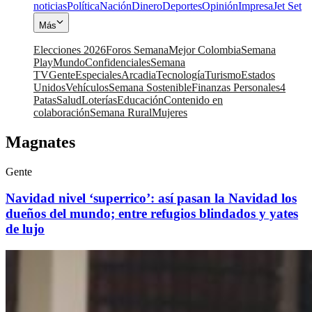
noticias
Política
Nación
Dinero
Deportes
Opinión
Impresa
Jet Set
Más
Elecciones 2026
Foros Semana
Mejor Colombia
Semana
Play
Mundo
Confidenciales
Semana
TV
Gente
Especiales
Arcadia
Tecnología
Turismo
Estados
Unidos
Vehículos
Semana Sostenible
Finanzas Personales
4
Patas
Salud
Loterías
Educación
Contenido en
colaboración
Semana Rural
Mujeres
Magnates
Gente
Navidad nivel ‘superrico’: así pasan la Navidad los
dueños del mundo; entre refugios blindados y yates
de lujo