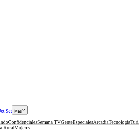
Jet Set
Más
ndo
Confidenciales
Semana TV
Gente
Especiales
Arcadia
Tecnología
Tur
a Rural
Mujeres