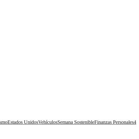
ismo
Estados Unidos
Vehículos
Semana Sostenible
Finanzas Personales
4