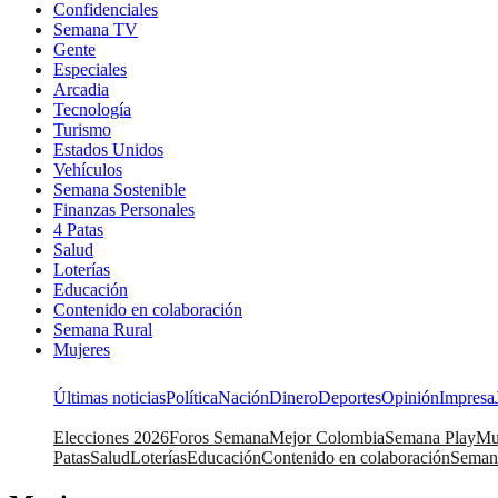
Confidenciales
Semana TV
Gente
Especiales
Arcadia
Tecnología
Turismo
Estados Unidos
Vehículos
Semana Sostenible
Finanzas Personales
4 Patas
Salud
Loterías
Educación
Contenido en colaboración
Semana Rural
Mujeres
Últimas noticias
Política
Nación
Dinero
Deportes
Opinión
Impresa
Elecciones 2026
Foros Semana
Mejor Colombia
Semana Play
Mu
Patas
Salud
Loterías
Educación
Contenido en colaboración
Seman