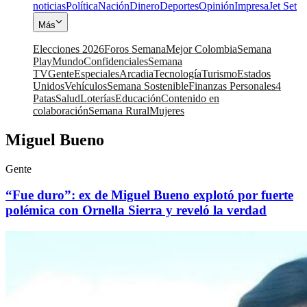
noticias
Política
Nación
Dinero
Deportes
Opinión
Impresa
Jet Set
Más
Elecciones 2026
Foros Semana
Mejor Colombia
Semana
Play
Mundo
Confidenciales
Semana
TV
Gente
Especiales
Arcadia
Tecnología
Turismo
Estados
Unidos
Vehículos
Semana Sostenible
Finanzas Personales
4
Patas
Salud
Loterías
Educación
Contenido en
colaboración
Semana Rural
Mujeres
Miguel Bueno
Gente
“Fue duro”: ex de Miguel Bueno explotó por fuerte
polémica con Ornella Sierra y reveló la verdad