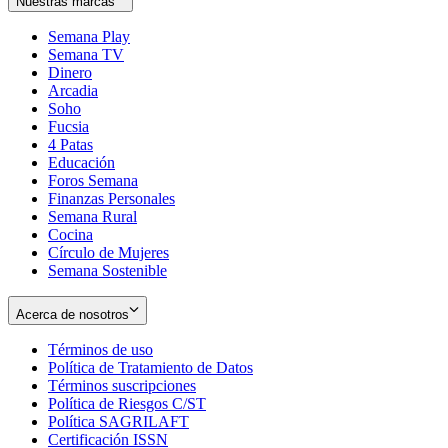
Nuestras marcas
Semana Play
Semana TV
Dinero
Arcadia
Soho
Opens
Fucsia
in
Opens
4 Patas
new
in
Educación
window
new
Foros Semana
window
Finanzas Personales
Semana Rural
Cocina
Círculo de Mujeres
Semana Sostenible
Acerca de nosotros
Términos de uso
Opens
Política de Tratamiento de Datos
in
Opens
Términos suscripciones
new
Opens
in
Política de Riesgos C/ST
window
in
Opens
new
Política SAGRILAFT
Opens
new
in
window
Certificación ISSN
Opens
in
window
new