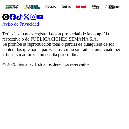
Opens
Opens
Opens
Opens
Opens
in
in
in
in
in
Aviso de Privacidad
Opens
new
new
new
new
new
in
window
window
window
window
window
Todas las marcas registradas son propiedad de la compañía
new
respectiva o de PUBLICACIONES SEMANA S.A.
window
Se prohíbe la reproducción total o parcial de cualquiera de los
contenidos que aquí aparezca, así como su traducción a cualquier
idioma sin autorización escrita por su titular.
© 2026 Semana. Todos los derechos reservados.