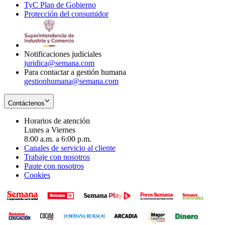
TyC Plan de Gobierno
in
new
Opens
window
Protección del consumidor
new
window
in
Opens
window
new
in
window
new
window
Notificaciones judiciales
juridica@semana.com
Para contactar a gestión humana
gestionhumana@semana.com
Contáctenos
Horarios de atención
Lunes a Viernes
8:00 a.m. a 6:00 p.m.
Canales de servicio al cliente
Trabaje con nosotros
Paute con nosotros
Cookies