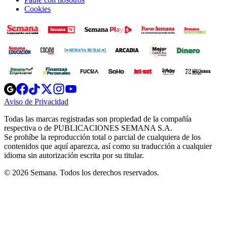
Cookies
Opens
Opens
Opens
Opens
Opens
in
in
in
in
in
Aviso de Privacidad
Opens
new
new
new
new
new
in
window
window
window
window
window
Todas las marcas registradas son propiedad de la compañía
new
respectiva o de PUBLICACIONES SEMANA S.A.
window
Se prohíbe la reproducción total o parcial de cualquiera de los
contenidos que aquí aparezca, así como su traducción a cualquier
idioma sin autorización escrita por su titular.
© 2026 Semana. Todos los derechos reservados.