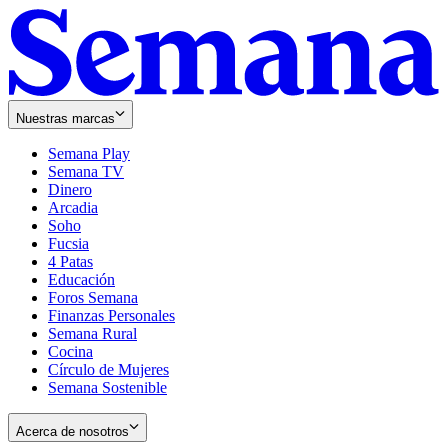
Nuestras marcas
Semana Play
Semana TV
Dinero
Arcadia
Soho
Opens
Fucsia
in
Opens
4 Patas
new
in
Educación
window
new
Foros Semana
window
Finanzas Personales
Semana Rural
Cocina
Círculo de Mujeres
Semana Sostenible
Acerca de nosotros