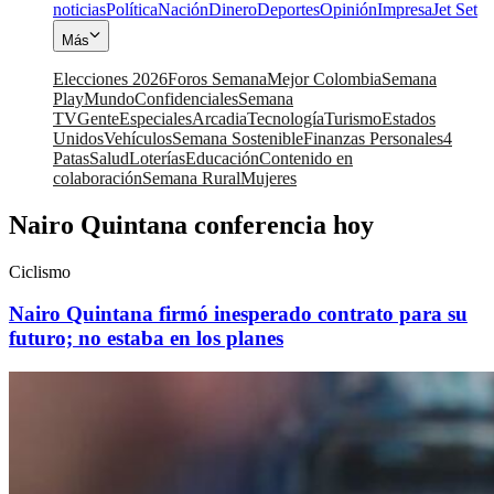
noticias
Política
Nación
Dinero
Deportes
Opinión
Impresa
Jet Set
Más
Elecciones 2026
Foros Semana
Mejor Colombia
Semana
Play
Mundo
Confidenciales
Semana
TV
Gente
Especiales
Arcadia
Tecnología
Turismo
Estados
Unidos
Vehículos
Semana Sostenible
Finanzas Personales
4
Patas
Salud
Loterías
Educación
Contenido en
colaboración
Semana Rural
Mujeres
Nairo Quintana conferencia hoy
Ciclismo
Nairo Quintana firmó inesperado contrato para su
futuro; no estaba en los planes