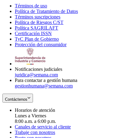
Términos de uso
Opens
Política de Tratamiento de Datos
in
Opens
Términos suscripciones
new
Opens
in
Política de Riesgos C/ST
window
in
Opens
new
Política SAGRILAFT
Opens
new
in
window
Certificación ISSN
Opens
in
window
new
TyC Plan de Gobierno
in
new
Opens
window
Protección del consumidor
new
window
in
Opens
window
new
in
window
new
window
Notificaciones judiciales
juridica@semana.com
Para contactar a gestión humana
gestionhumana@semana.com
Contáctenos
Horarios de atención
Lunes a Viernes
8:00 a.m. a 6:00 p.m.
Canales de servicio al cliente
Trabaje con nosotros
Paute con nosotros