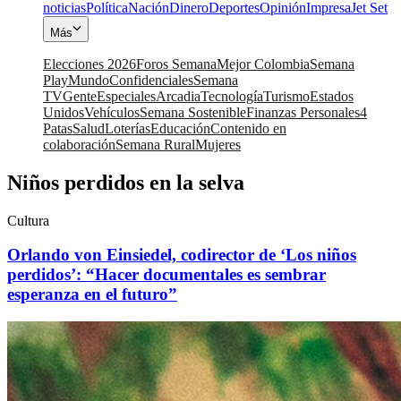
noticias
Política
Nación
Dinero
Deportes
Opinión
Impresa
Jet Set
Más
Elecciones 2026
Foros Semana
Mejor Colombia
Semana
Play
Mundo
Confidenciales
Semana
TV
Gente
Especiales
Arcadia
Tecnología
Turismo
Estados
Unidos
Vehículos
Semana Sostenible
Finanzas Personales
4
Patas
Salud
Loterías
Educación
Contenido en
colaboración
Semana Rural
Mujeres
Niños perdidos en la selva
Cultura
Orlando von Einsiedel, codirector de ‘Los niños
perdidos’: “Hacer documentales es sembrar
esperanza en el futuro”