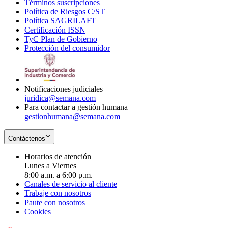
Términos suscripciones
new
Opens
in
Política de Riesgos C/ST
window
in
Opens
new
Política SAGRILAFT
Opens
new
in
window
Certificación ISSN
Opens
in
window
new
TyC Plan de Gobierno
in
new
Opens
window
Protección del consumidor
new
window
in
Opens
window
new
in
window
new
window
Notificaciones judiciales
juridica@semana.com
Para contactar a gestión humana
gestionhumana@semana.com
Contáctenos
Horarios de atención
Lunes a Viernes
8:00 a.m. a 6:00 p.m.
Canales de servicio al cliente
Trabaje con nosotros
Paute con nosotros
Cookies