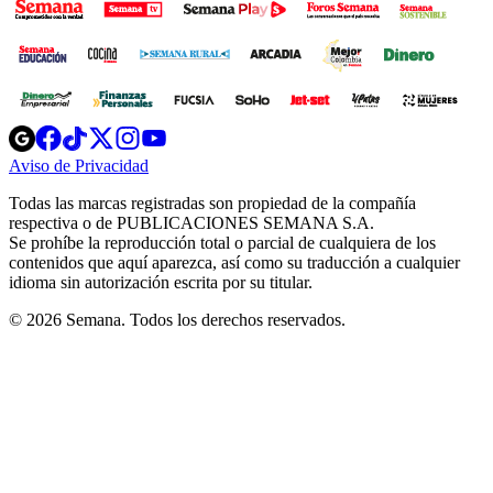
Opens
Opens
Opens
Opens
Opens
in
in
in
in
in
Aviso de Privacidad
Opens
new
new
new
new
new
in
window
window
window
window
window
Todas las marcas registradas son propiedad de la compañía
new
respectiva o de PUBLICACIONES SEMANA S.A.
window
Se prohíbe la reproducción total o parcial de cualquiera de los
contenidos que aquí aparezca, así como su traducción a cualquier
idioma sin autorización escrita por su titular.
© 2026 Semana. Todos los derechos reservados.