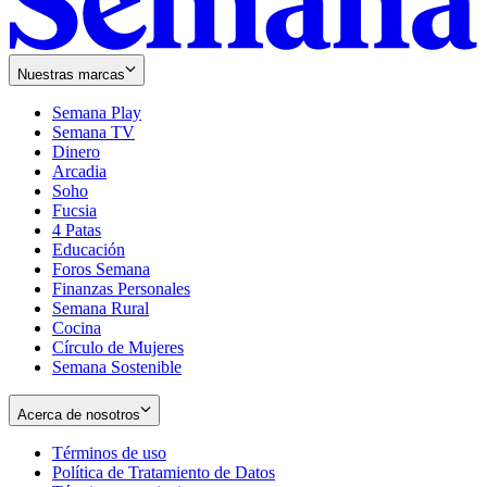
Nuestras marcas
Semana Play
Semana TV
Dinero
Arcadia
Soho
Opens
Fucsia
in
Opens
4 Patas
new
in
Educación
window
new
Foros Semana
window
Finanzas Personales
Semana Rural
Cocina
Círculo de Mujeres
Semana Sostenible
Acerca de nosotros
Términos de uso
Opens
Política de Tratamiento de Datos
in
Opens