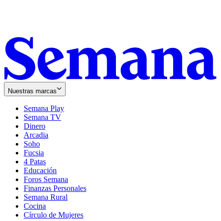
Nuestras marcas
Semana Play
Semana TV
Dinero
Arcadia
Soho
Opens
Fucsia
in
Opens
4 Patas
new
in
Educación
window
new
Foros Semana
window
Finanzas Personales
Semana Rural
Cocina
Círculo de Mujeres