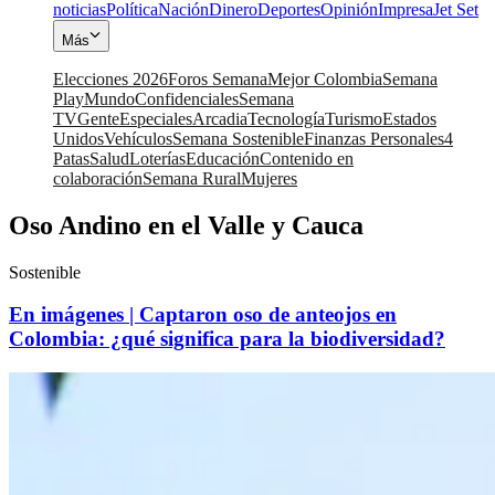
noticias
Política
Nación
Dinero
Deportes
Opinión
Impresa
Jet Set
Más
Elecciones 2026
Foros Semana
Mejor Colombia
Semana
Play
Mundo
Confidenciales
Semana
TV
Gente
Especiales
Arcadia
Tecnología
Turismo
Estados
Unidos
Vehículos
Semana Sostenible
Finanzas Personales
4
Patas
Salud
Loterías
Educación
Contenido en
colaboración
Semana Rural
Mujeres
Oso Andino en el Valle y Cauca
Sostenible
En imágenes | Captaron oso de anteojos en
Colombia: ¿qué significa para la biodiversidad?