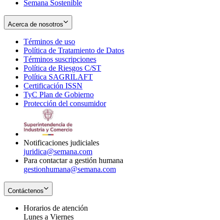
Semana Sostenible
Acerca de nosotros
Términos de uso
Opens
Política de Tratamiento de Datos
in
Opens
Términos suscripciones
new
Opens
in
Política de Riesgos C/ST
window
in
Opens
new
Política SAGRILAFT
Opens
new
in
window
Certificación ISSN
Opens
in
window
new
TyC Plan de Gobierno
in
new
Opens
window
Protección del consumidor
new
window
in
Opens
window
new
in
window
new
window
Notificaciones judiciales
juridica@semana.com
Para contactar a gestión humana
gestionhumana@semana.com
Contáctenos
Horarios de atención
Lunes a Viernes