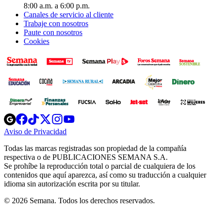
8:00 a.m. a 6:00 p.m.
Canales de servicio al cliente
Trabaje con nosotros
Paute con nosotros
Cookies
Opens
Opens
Opens
Opens
Opens
in
in
in
in
in
Aviso de Privacidad
Opens
new
new
new
new
new
in
window
window
window
window
window
Todas las marcas registradas son propiedad de la compañía
new
respectiva o de PUBLICACIONES SEMANA S.A.
window
Se prohíbe la reproducción total o parcial de cualquiera de los
contenidos que aquí aparezca, así como su traducción a cualquier
idioma sin autorización escrita por su titular.
© 2026 Semana. Todos los derechos reservados.