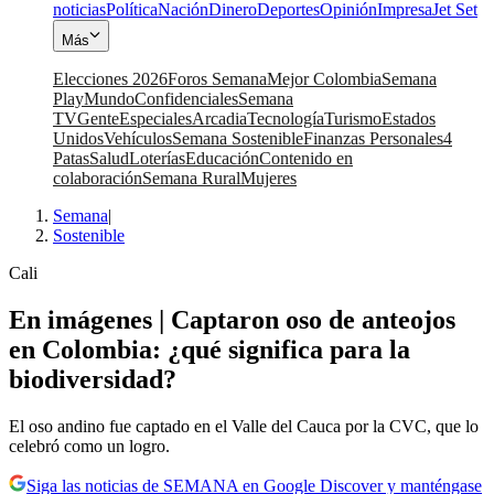
noticias
Política
Nación
Dinero
Deportes
Opinión
Impresa
Jet Set
Más
Elecciones 2026
Foros Semana
Mejor Colombia
Semana
Play
Mundo
Confidenciales
Semana
TV
Gente
Especiales
Arcadia
Tecnología
Turismo
Estados
Unidos
Vehículos
Semana Sostenible
Finanzas Personales
4
Patas
Salud
Loterías
Educación
Contenido en
colaboración
Semana Rural
Mujeres
Semana
|
Sostenible
Cali
En imágenes | Captaron oso de anteojos
en Colombia: ¿qué significa para la
biodiversidad?
El oso andino fue captado en el Valle del Cauca por la CVC, que lo
celebró como un logro.
Siga las noticias de SEMANA en Google Discover y manténgase