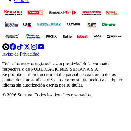
Cookies
Opens
Opens
Opens
Opens
Opens
in
in
in
in
in
Aviso de Privacidad
Opens
new
new
new
new
new
in
window
window
window
window
window
Todas las marcas registradas son propiedad de la compañía
new
respectiva o de PUBLICACIONES SEMANA S.A.
window
Se prohíbe la reproducción total o parcial de cualquiera de los
contenidos que aquí aparezca, así como su traducción a cualquier
idioma sin autorización escrita por su titular.
© 2026 Semana. Todos los derechos reservados.