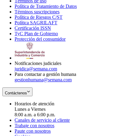
Términos de uso
Opens
Política de Tratamiento de Datos
in
Opens
Términos suscripciones
new
Opens
in
Política de Riesgos C/ST
window
in
Opens
new
Política SAGRILAFT
Opens
new
in
window
Certificación ISSN
Opens
in
window
new
TyC Plan de Gobierno
in
new
Opens
window
Protección del consumidor
new
window
in
Opens
window
new
in
window
new
window
Notificaciones judiciales
juridica@semana.com
Para contactar a gestión humana
gestionhumana@semana.com
Contáctenos
Horarios de atención
Lunes a Viernes
8:00 a.m. a 6:00 p.m.
Canales de servicio al cliente
Trabaje con nosotros
Paute con nosotros