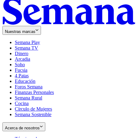
Nuestras marcas
Semana Play
Semana TV
Dinero
Arcadia
Soho
Opens
Fucsia
in
Opens
4 Patas
new
in
Educación
window
new
Foros Semana
window
Finanzas Personales
Semana Rural
Cocina
Círculo de Mujeres
Semana Sostenible
Acerca de nosotros