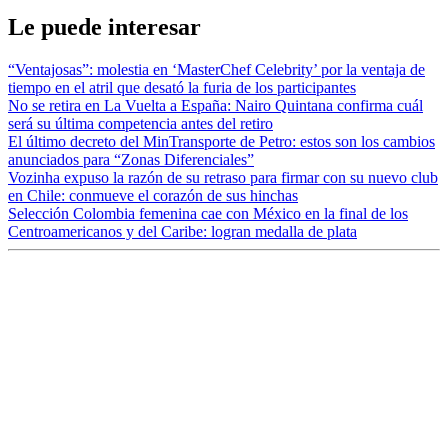
Le puede interesar
“Ventajosas”: molestia en ‘MasterChef Celebrity’ por la ventaja de
tiempo en el atril que desató la furia de los participantes
No se retira en La Vuelta a España: Nairo Quintana confirma cuál
será su última competencia antes del retiro
El último decreto del MinTransporte de Petro: estos son los cambios
anunciados para “Zonas Diferenciales”
Vozinha expuso la razón de su retraso para firmar con su nuevo club
en Chile: conmueve el corazón de sus hinchas
Selección Colombia femenina cae con México en la final de los
Centroamericanos y del Caribe: logran medalla de plata