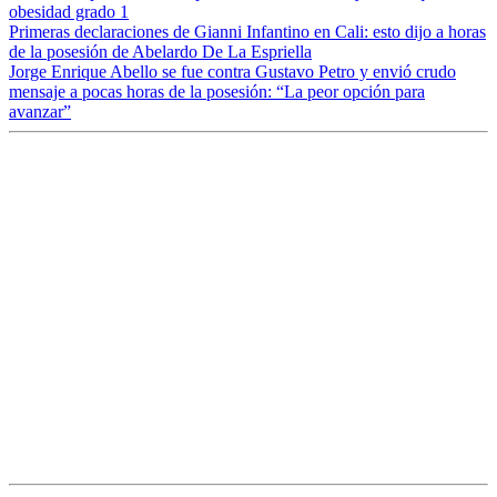
obesidad grado 1
Primeras declaraciones de Gianni Infantino en Cali: esto dijo a horas
de la posesión de Abelardo De La Espriella
Jorge Enrique Abello se fue contra Gustavo Petro y envió crudo
mensaje a pocas horas de la posesión: “La peor opción para
avanzar”