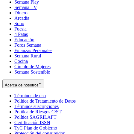
Semana Play
Semana TV
Dinero
Arcadia
Soho
Opens
Fucsia
in
Opens
4 Patas
new
in
Educación
window
new
Foros Semana
window
Finanzas Personales
Semana Rural
Cocina
Círculo de Mujeres
Semana Sostenible
Acerca de nosotros
Términos de uso
Opens
Política de Tratamiento de Datos
in
Opens
Términos suscripciones
new
Opens
in
Política de Riesgos C/ST
window
in
Opens
new
Política SAGRILAFT
Opens
new
in
window
Certificación ISSN
Opens
in
window
new
TyC Plan de Gobierno
in
new
Opens
window
Protección del consumidor
new
window
in
Opens