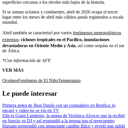
superficies cercanas a los niveles más bajos de la historia.
Si se suman océanos y continentes, abril de 2026 ocupa el tercer
lugar entre los meses de abril más cálidos jamás registrados a escala
mundial.
Abril también se caracterizó por varios
fenómenos meteorológicos
extremos
:
ciclones tropicales en el Pacífico, inundaciones
devastadoras en Oriente Medio y Asia
, así como sequías en el sur
de África.
*Con información de AFP.
VER MÁS
Oceános
Fenómeno de El Niño
Temperatura
Le puede interesar
Primera pelea de Jhon Durán con un compañero en Benfica: lo
encaró y video no se vio en TV
Ella es Gunn Lundemo, la amiga de Verónica Alcocer que la recibió
en Suecia; es DJ y así respondió a la prensa tras el reencuentro
Hassam sorprendió con impactante cambio físico y reveló que sufrió