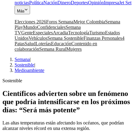
noticias
Política
Nación
Dinero
Deportes
Opinión
Impresa
Jet Set
Más
Elecciones 2026
Foros Semana
Mejor Colombia
Semana
Play
Mundo
Confidenciales
Semana
TV
Gente
Especiales
Arcadia
Tecnología
Turismo
Estados
Unidos
Vehículos
Semana Sostenible
Finanzas Personales
4
Patas
Salud
Loterías
Educación
Contenido en
colaboración
Semana Rural
Mujeres
Semana
|
Sostenible
|
Medioambiente
Sostenible
Científicos advierten sobre un fenómeno
que podría intensificarse en los próximos
días: “Será más potente”
Las altas temperaturas están afectando los océanos, que podrían
alcanzar niveles récord en una extensa región.