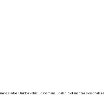
ismo
Estados Unidos
Vehículos
Semana Sostenible
Finanzas Personales
4