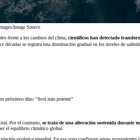
Images/Image Source
s frente a los cambios del clima,
científicos han detectado transfor
e décadas se registra una disminución gradual en los niveles de salinid
los próximos días: “Será más potente”
ral. Por el contrario,
se trata de una alteración sostenida durante m
r el equilibrio climático global.
culación oceánica mundial. En esa zona confluyen aguas provenientes del