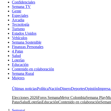
Confidenciales
Semana TV
Gente
Especiales
Arcadia
Tecnología
Turismo
Estados Unidos
Vehículos
Semana Sostenible
Finanzas Personales
4 Patas
Salud
Loterías
Educación
Contenido en colaboración
Semana Rural
Mujeres
Últimas noticias
Política
Nación
Dinero
Deportes
Opinión
Impresa
Elecciones 2026
Foros Semana
Mejor Colombia
Semana Play
Mu
Patas
Salud
Loterías
Educación
Contenido en colaboración
Seman
Semana
|