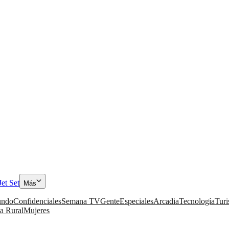
Jet Set
Más
ndo
Confidenciales
Semana TV
Gente
Especiales
Arcadia
Tecnología
Tur
a Rural
Mujeres