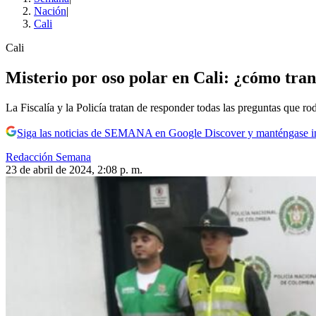
Nación
|
Cali
Cali
Misterio por oso polar en Cali: ¿cómo tran
La Fiscalía y la Policía tratan de responder todas las preguntas que rod
Siga las noticias de SEMANA en Google Discover y manténgase 
Redacción Semana
23 de abril de 2024, 2:08 p. m.