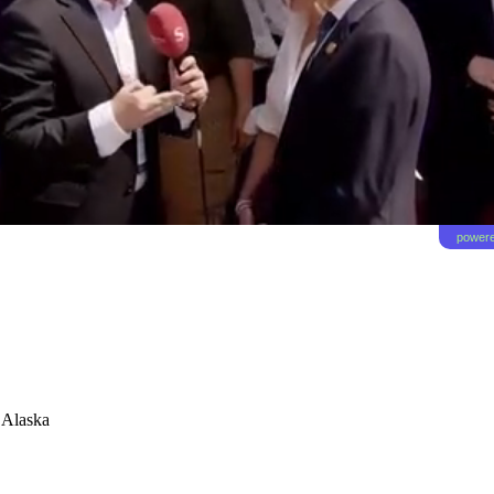
powere
 Alaska