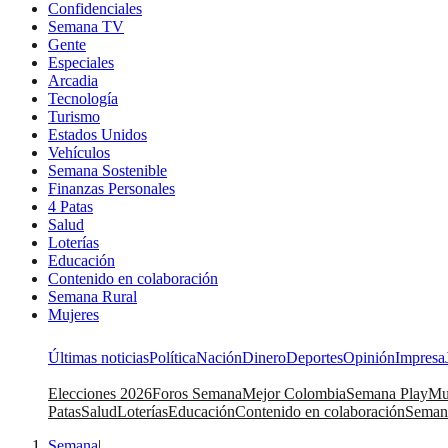
Confidenciales
Semana TV
Gente
Especiales
Arcadia
Tecnología
Turismo
Estados Unidos
Vehículos
Semana Sostenible
Finanzas Personales
4 Patas
Salud
Loterías
Educación
Contenido en colaboración
Semana Rural
Mujeres
Últimas noticias
Política
Nación
Dinero
Deportes
Opinión
Impresa
Elecciones 2026
Foros Semana
Mejor Colombia
Semana Play
Mu
Patas
Salud
Loterías
Educación
Contenido en colaboración
Seman
Semana
|