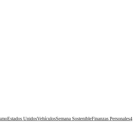
ismo
Estados Unidos
Vehículos
Semana Sostenible
Finanzas Personales
4