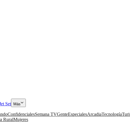
Jet Set
Más
ndo
Confidenciales
Semana TV
Gente
Especiales
Arcadia
Tecnología
Tur
a Rural
Mujeres