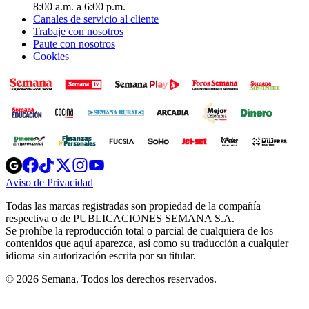
8:00 a.m. a 6:00 p.m.
Canales de servicio al cliente
Trabaje con nosotros
Paute con nosotros
Cookies
Opens
Opens
Opens
Opens
Opens
in
in
in
in
in
Aviso de Privacidad
Opens
new
new
new
new
new
in
window
window
window
window
window
Todas las marcas registradas son propiedad de la compañía
new
respectiva o de PUBLICACIONES SEMANA S.A.
window
Se prohíbe la reproducción total o parcial de cualquiera de los
contenidos que aquí aparezca, así como su traducción a cualquier
idioma sin autorización escrita por su titular.
© 2026 Semana. Todos los derechos reservados.