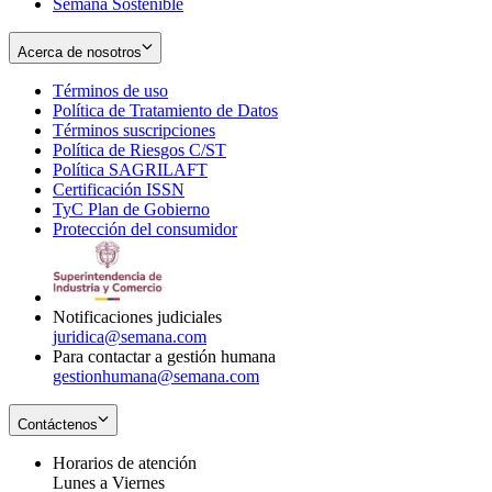
Semana Sostenible
Acerca de nosotros
Términos de uso
Opens
Política de Tratamiento de Datos
in
Opens
Términos suscripciones
new
Opens
in
Política de Riesgos C/ST
window
in
Opens
new
Política SAGRILAFT
Opens
new
in
window
Certificación ISSN
Opens
in
window
new
TyC Plan de Gobierno
in
new
Opens
window
Protección del consumidor
new
window
in
Opens
window
new
in
window
new
window
Notificaciones judiciales
juridica@semana.com
Para contactar a gestión humana
gestionhumana@semana.com
Contáctenos
Horarios de atención
Lunes a Viernes