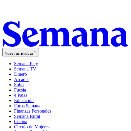
Nuestras marcas
Semana Play
Semana TV
Dinero
Arcadia
Soho
Opens
Fucsia
in
Opens
4 Patas
new
in
Educación
window
new
Foros Semana
window
Finanzas Personales
Semana Rural
Cocina
Círculo de Mujeres