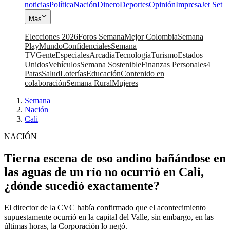
noticias
Política
Nación
Dinero
Deportes
Opinión
Impresa
Jet Set
Más
Elecciones 2026
Foros Semana
Mejor Colombia
Semana
Play
Mundo
Confidenciales
Semana
TV
Gente
Especiales
Arcadia
Tecnología
Turismo
Estados
Unidos
Vehículos
Semana Sostenible
Finanzas Personales
4
Patas
Salud
Loterías
Educación
Contenido en
colaboración
Semana Rural
Mujeres
Semana
|
Nación
|
Cali
NACIÓN
Tierna escena de oso andino bañándose en
las aguas de un río no ocurrió en Cali,
¿dónde sucedió exactamente?
El director de la CVC había confirmado que el acontecimiento
supuestamente ocurrió en la capital del Valle, sin embargo, en las
últimas horas, la Corporación lo negó.