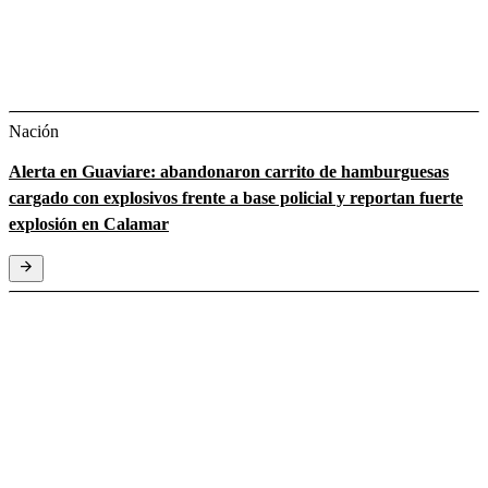
Nación
Alerta en Guaviare: abandonaron carrito de hamburguesas
cargado con explosivos frente a base policial y reportan fuerte
explosión en Calamar