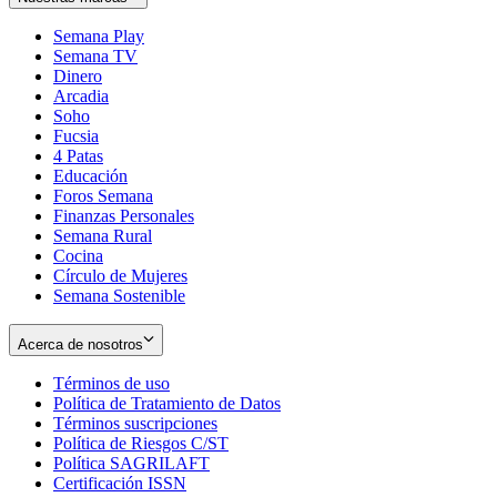
Semana Play
Semana TV
Dinero
Arcadia
Soho
Opens
Fucsia
in
Opens
4 Patas
new
in
Educación
window
new
Foros Semana
window
Finanzas Personales
Semana Rural
Cocina
Círculo de Mujeres
Semana Sostenible
Acerca de nosotros
Términos de uso
Opens
Política de Tratamiento de Datos
in
Opens
Términos suscripciones
new
Opens
in
Política de Riesgos C/ST
window
in
Opens
new
Política SAGRILAFT
Opens
new
in
window
Certificación ISSN
Opens
in
window
new