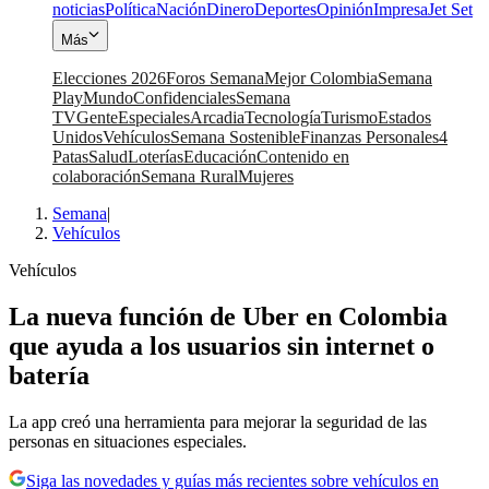
noticias
Política
Nación
Dinero
Deportes
Opinión
Impresa
Jet Set
Más
Elecciones 2026
Foros Semana
Mejor Colombia
Semana
Play
Mundo
Confidenciales
Semana
TV
Gente
Especiales
Arcadia
Tecnología
Turismo
Estados
Unidos
Vehículos
Semana Sostenible
Finanzas Personales
4
Patas
Salud
Loterías
Educación
Contenido en
colaboración
Semana Rural
Mujeres
Semana
|
Vehículos
Vehículos
La nueva función de Uber en Colombia
que ayuda a los usuarios sin internet o
batería
La app creó una herramienta para mejorar la seguridad de las
personas en situaciones especiales.
Siga las novedades y guías más recientes sobre vehículos en