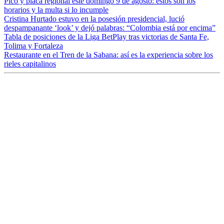
Pico y placa regional este domingo 9 de agosto: estos son los
horarios y la multa si lo incumple
Cristina Hurtado estuvo en la posesión presidencial, lució
despampanante ‘look’ y dejó palabras: “Colombia está por encima”
Tabla de posiciones de la Liga BetPlay tras victorias de Santa Fe,
Tolima y Fortaleza
Restaurante en el Tren de la Sabana: así es la experiencia sobre los
rieles capitalinos