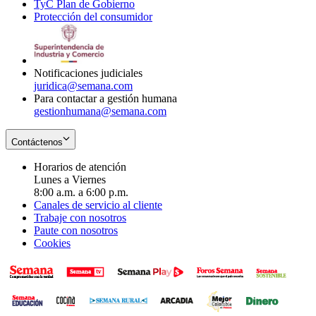
TyC Plan de Gobierno
in
new
Opens
window
Protección del consumidor
new
window
in
Opens
window
new
in
window
new
window
Notificaciones judiciales
juridica@semana.com
Para contactar a gestión humana
gestionhumana@semana.com
Contáctenos
Horarios de atención
Lunes a Viernes
8:00 a.m. a 6:00 p.m.
Canales de servicio al cliente
Trabaje con nosotros
Paute con nosotros
Cookies