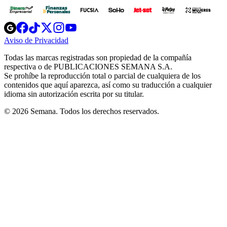
Opens
Opens
Opens
Opens
Opens
in
in
in
in
in
Aviso de Privacidad
Opens
new
new
new
new
new
in
window
window
window
window
window
Todas las marcas registradas son propiedad de la compañía
new
respectiva o de PUBLICACIONES SEMANA S.A.
window
Se prohíbe la reproducción total o parcial de cualquiera de los
contenidos que aquí aparezca, así como su traducción a cualquier
idioma sin autorización escrita por su titular.
© 2026 Semana. Todos los derechos reservados.