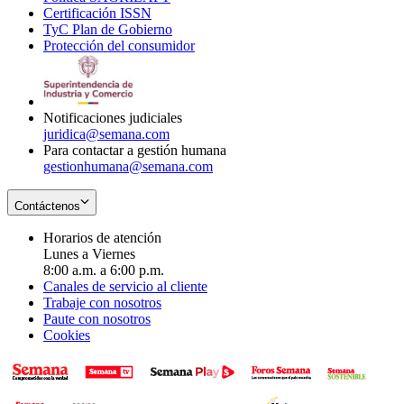
Certificación ISSN
Opens
in
window
new
TyC Plan de Gobierno
in
new
Opens
window
Protección del consumidor
new
window
in
Opens
window
new
in
window
new
window
Notificaciones judiciales
juridica@semana.com
Para contactar a gestión humana
gestionhumana@semana.com
Contáctenos
Horarios de atención
Lunes a Viernes
8:00 a.m. a 6:00 p.m.
Canales de servicio al cliente
Trabaje con nosotros
Paute con nosotros
Cookies