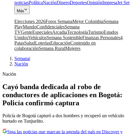
noticias
Política
Nación
Dinero
Deportes
Opinión
Impresa
Jet Set
Más
Elecciones 2026
Foros Semana
Mejor Colombia
Semana
Play
Mundo
Confidenciales
Semana
TV
Gente
Especiales
Arcadia
Tecnología
Turismo
Estados
Unidos
Vehículos
Semana Sostenible
Finanzas Personales
4
Patas
Salud
Loterías
Educación
Contenido en
colaboración
Semana Rural
Mujeres
Semana
|
Nación
Nación
Cayó banda dedicada al robo de
conductores de aplicaciones en Bogotá:
Policía confirmó captura
Policía de Bogotá capturó a dos hombres y recuperó un vehículo
hurtado en Tunjuelito.
Siga las noticias que marcan la agenda del país en Discover y