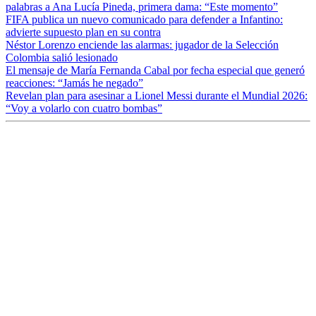
palabras a Ana Lucía Pineda, primera dama: “Este momento”
FIFA publica un nuevo comunicado para defender a Infantino:
advierte supuesto plan en su contra
Néstor Lorenzo enciende las alarmas: jugador de la Selección
Colombia salió lesionado
El mensaje de María Fernanda Cabal por fecha especial que generó
reacciones: “Jamás he negado”
Revelan plan para asesinar a Lionel Messi durante el Mundial 2026:
“Voy a volarlo con cuatro bombas”