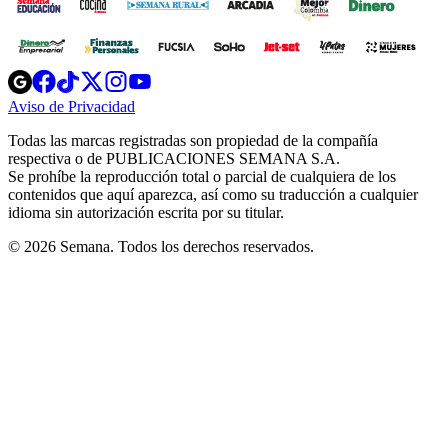
Opens
Opens
Opens
Opens
Opens
in
in
in
in
in
Aviso de Privacidad
Opens
new
new
new
new
new
in
window
window
window
window
window
Todas las marcas registradas son propiedad de la compañía
new
respectiva o de PUBLICACIONES SEMANA S.A.
window
Se prohíbe la reproducción total o parcial de cualquiera de los
contenidos que aquí aparezca, así como su traducción a cualquier
idioma sin autorización escrita por su titular.
© 2026 Semana. Todos los derechos reservados.