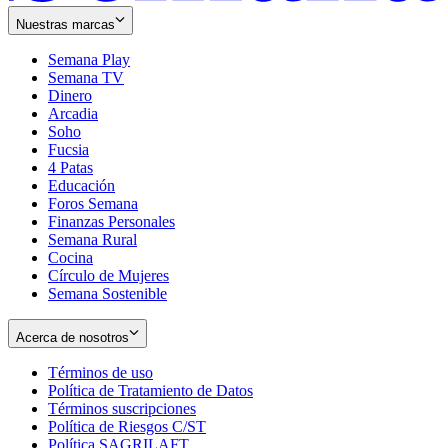
Nuestras marcas
Semana Play
Semana TV
Dinero
Arcadia
Soho
Opens
Fucsia
in
Opens
4 Patas
new
in
Educación
window
new
Foros Semana
window
Finanzas Personales
Semana Rural
Cocina
Círculo de Mujeres
Semana Sostenible
Acerca de nosotros
Términos de uso
Opens
Política de Tratamiento de Datos
in
Opens
Términos suscripciones
new
Opens
in
Política de Riesgos C/ST
window
in
Opens
new
Política SAGRILAFT
Opens
new
in
window