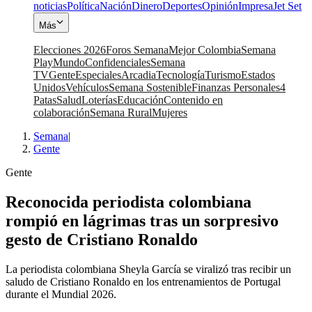
noticias
Política
Nación
Dinero
Deportes
Opinión
Impresa
Jet Set
Más
Elecciones 2026
Foros Semana
Mejor Colombia
Semana
Play
Mundo
Confidenciales
Semana
TV
Gente
Especiales
Arcadia
Tecnología
Turismo
Estados
Unidos
Vehículos
Semana Sostenible
Finanzas Personales
4
Patas
Salud
Loterías
Educación
Contenido en
colaboración
Semana Rural
Mujeres
Semana
|
Gente
Gente
Reconocida periodista colombiana
rompió en lágrimas tras un sorpresivo
gesto de Cristiano Ronaldo
La periodista colombiana Sheyla García se viralizó tras recibir un
saludo de Cristiano Ronaldo en los entrenamientos de Portugal
durante el Mundial 2026.