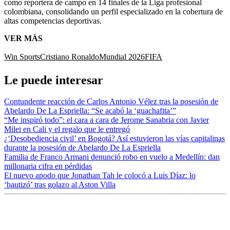
como reportera de campo en 14 finales de la Liga profesional
colombiana, consolidando un perfil especializado en la cobertura de
altas competencias deportivas.
VER MÁS
Win Sports
Cristiano Ronaldo
Mundial 2026
FIFA
Le puede interesar
Contundente reacción de Carlos Antonio Vélez tras la posesión de
Abelardo De La Espriella: “Se acabó la ‘guachafita’”
“Me inspiró todo”: el cara a cara de Jerome Sanabria con Javier
Milei en Cali y el regalo que le entregó
¿‘Desobediencia civil’ en Bogotá? Así estuvieron las vías capitalinas
durante la posesión de Abelardo De La Espriella
Familia de Franco Armani denunció robo en vuelo a Medellín: dan
millonaria cifra en pérdidas
El nuevo apodo que Jonathan Tah le colocó a Luis Díaz: lo
‘bautizó’ tras golazo al Aston Villa