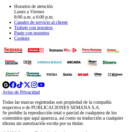
Horarios de atención
Lunes a Viernes
8:00 a.m. a 6:00 p.m.
Canales de servicio al cliente
Trabaje con nosotros
Paute con nosotros
Cookies
Opens
Opens
Opens
Opens
Opens
in
in
in
in
in
Aviso de Privacidad
Opens
new
new
new
new
new
in
window
window
window
window
window
Todas las marcas registradas son propiedad de la compañía
new
respectiva o de PUBLICACIONES SEMANA S.A.
window
Se prohíbe la reproducción total o parcial de cualquiera de los
contenidos que aquí aparezca, así como su traducción a cualquier
idioma sin autorización escrita por su titular.