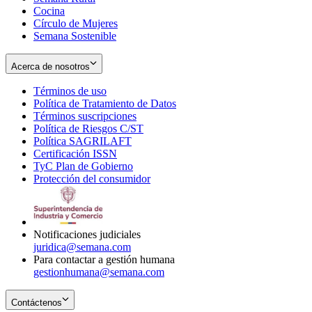
Cocina
Círculo de Mujeres
Semana Sostenible
Acerca de nosotros
Términos de uso
Opens
Política de Tratamiento de Datos
in
Opens
Términos suscripciones
new
Opens
in
Política de Riesgos C/ST
window
in
Opens
new
Política SAGRILAFT
Opens
new
in
window
Certificación ISSN
Opens
in
window
new
TyC Plan de Gobierno
in
new
Opens
window
Protección del consumidor
new
window
in
Opens
window
new
in
window
new
window
Notificaciones judiciales
juridica@semana.com
Para contactar a gestión humana
gestionhumana@semana.com
Contáctenos