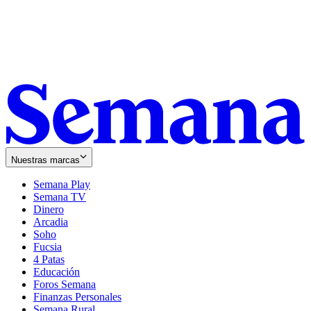
Nuestras marcas
Semana Play
Semana TV
Dinero
Arcadia
Soho
Opens
Fucsia
in
Opens
4 Patas
new
in
Educación
window
new
Foros Semana
window
Finanzas Personales
Semana Rural