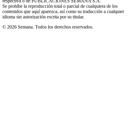
respectiva o de PUBLICACIONES SEMANA S.A.
window
Se prohíbe la reproducción total o parcial de cualquiera de los
contenidos que aquí aparezca, así como su traducción a cualquier
idioma sin autorización escrita por su titular.
© 2026 Semana. Todos los derechos reservados.