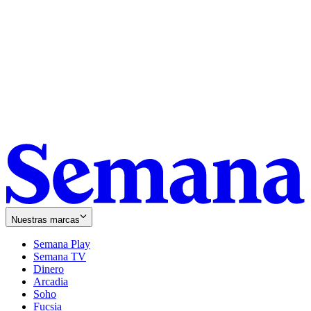
Nuestras marcas
Semana Play
Semana TV
Dinero
Arcadia
Soho
Opens
Fucsia
in
Opens