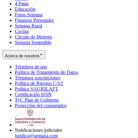
4 Patas
new
in
Educación
window
new
Foros Semana
window
Finanzas Personales
Semana Rural
Cocina
Círculo de Mujeres
Semana Sostenible
Acerca de nosotros
Términos de uso
Opens
Política de Tratamiento de Datos
in
Opens
Términos suscripciones
new
Opens
in
Política de Riesgos C/ST
window
in
Opens
new
Política SAGRILAFT
Opens
new
in
window
Certificación ISSN
Opens
in
window
new
TyC Plan de Gobierno
in
new
Opens
window
Protección del consumidor
new
window
in
Opens
window
new
in
window
new
window
Notificaciones judiciales
juridica@semana.com