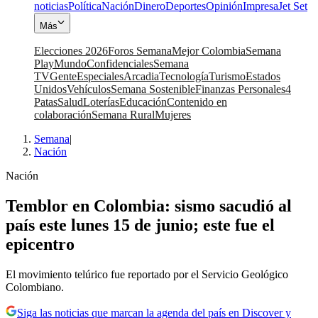
noticias
Política
Nación
Dinero
Deportes
Opinión
Impresa
Jet Set
Más
Elecciones 2026
Foros Semana
Mejor Colombia
Semana
Play
Mundo
Confidenciales
Semana
TV
Gente
Especiales
Arcadia
Tecnología
Turismo
Estados
Unidos
Vehículos
Semana Sostenible
Finanzas Personales
4
Patas
Salud
Loterías
Educación
Contenido en
colaboración
Semana Rural
Mujeres
Semana
|
Nación
Nación
Temblor en Colombia: sismo sacudió al
país este lunes 15 de junio; este fue el
epicentro
El movimiento telúrico fue reportado por el Servicio Geológico
Colombiano.
Siga las noticias que marcan la agenda del país en Discover y