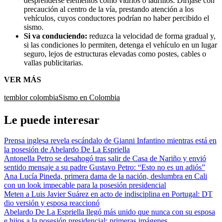
desprenderse elementos como vidrios o ladrillos. Diríjase con
precaución al centro de la vía, prestando atención a los
vehículos, cuyos conductores podrían no haber percibido el
sismo.
Si va conduciendo:
reduzca la velocidad de forma gradual y,
si las condiciones lo permiten, detenga el vehículo en un lugar
seguro, lejos de estructuras elevadas como postes, cables o
vallas publicitarias.
VER MÁS
temblor colombia
Sismo en Colombia
Le puede interesar
Prensa inglesa revela escándalo de Gianni Infantino mientras está en
la posesión de Abelardo De La Espriella
Antonella Petro se desahogó tras salir de Casa de Nariño y envió
sentido mensaje a su padre Gustavo Petro: “Esto no es un adiós”
Ana Lucía Pineda, primera dama de la nación, deslumbra en Cali
con un look impecable para la posesión presidencial
Meten a Luis Javier Suárez en acto de indisciplina en Portugal: DT
dio versión y esposa reaccionó
Abelardo De La Espriella llegó más unido que nunca con su esposa
e hijos a la posesión presidencial: primeras imágenes