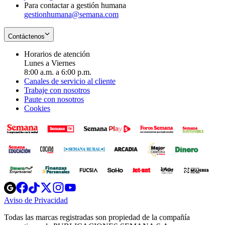
Para contactar a gestión humana
gestionhumana@semana.com
Contáctenos
Horarios de atención
Lunes a Viernes
8:00 a.m. a 6:00 p.m.
Canales de servicio al cliente
Trabaje con nosotros
Paute con nosotros
Cookies
Opens
Opens
Opens
Opens
Opens
in
in
in
in
in
Aviso de Privacidad
Opens
new
new
new
new
new
in
window
window
window
window
window
Todas las marcas registradas son propiedad de la compañía
new