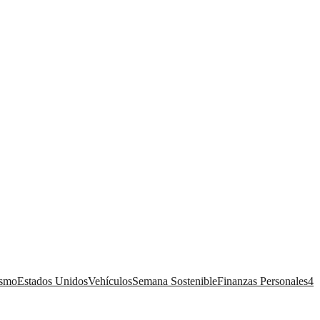
ismo
Estados Unidos
Vehículos
Semana Sostenible
Finanzas Personales
4