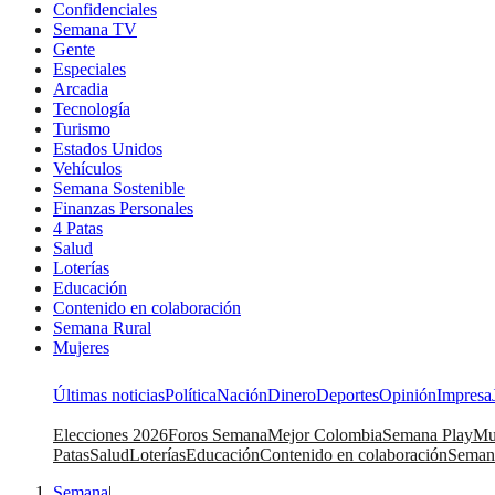
Confidenciales
Semana TV
Gente
Especiales
Arcadia
Tecnología
Turismo
Estados Unidos
Vehículos
Semana Sostenible
Finanzas Personales
4 Patas
Salud
Loterías
Educación
Contenido en colaboración
Semana Rural
Mujeres
Últimas noticias
Política
Nación
Dinero
Deportes
Opinión
Impresa
Elecciones 2026
Foros Semana
Mejor Colombia
Semana Play
Mu
Patas
Salud
Loterías
Educación
Contenido en colaboración
Seman
Semana
|