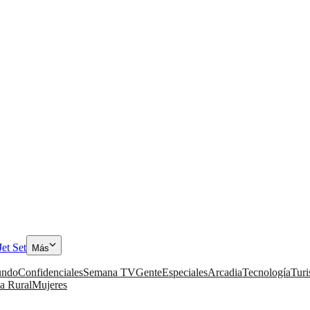
Jet Set
Más
ndo
Confidenciales
Semana TV
Gente
Especiales
Arcadia
Tecnología
Tur
a Rural
Mujeres