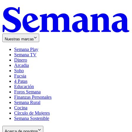
Nuestras marcas
Semana Play
Semana TV
Dinero
Arcadia
Soho
Opens
Fucsia
in
Opens
4 Patas
new
in
Educación
window
new
Foros Semana
window
Finanzas Personales
Semana Rural
Cocina
Círculo de Mujeres
Semana Sostenible
Acerca de nosotros