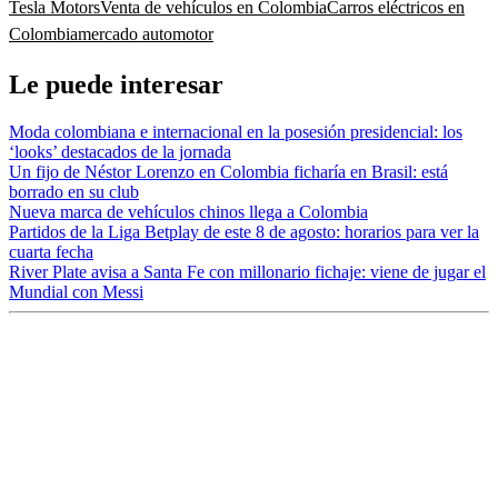
Tesla Motors
Venta de vehículos en Colombia
Carros eléctricos en
Colombia
mercado automotor
Le puede interesar
Moda colombiana e internacional en la posesión presidencial: los
‘looks’ destacados de la jornada
Un fijo de Néstor Lorenzo en Colombia ficharía en Brasil: está
borrado en su club
Nueva marca de vehículos chinos llega a Colombia
Partidos de la Liga Betplay de este 8 de agosto: horarios para ver la
cuarta fecha
River Plate avisa a Santa Fe con millonario fichaje: viene de jugar el
Mundial con Messi