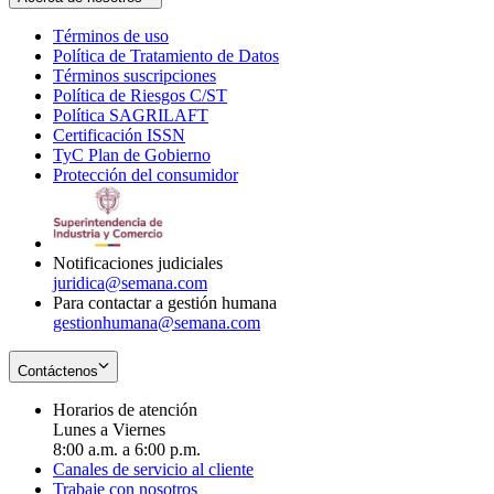
Términos de uso
Opens
Política de Tratamiento de Datos
in
Opens
Términos suscripciones
new
Opens
in
Política de Riesgos C/ST
window
in
Opens
new
Política SAGRILAFT
Opens
new
in
window
Certificación ISSN
Opens
in
window
new
TyC Plan de Gobierno
in
new
Opens
window
Protección del consumidor
new
window
in
Opens
window
new
in
window
new
window
Notificaciones judiciales
juridica@semana.com
Para contactar a gestión humana
gestionhumana@semana.com
Contáctenos
Horarios de atención
Lunes a Viernes
8:00 a.m. a 6:00 p.m.
Canales de servicio al cliente
Trabaje con nosotros