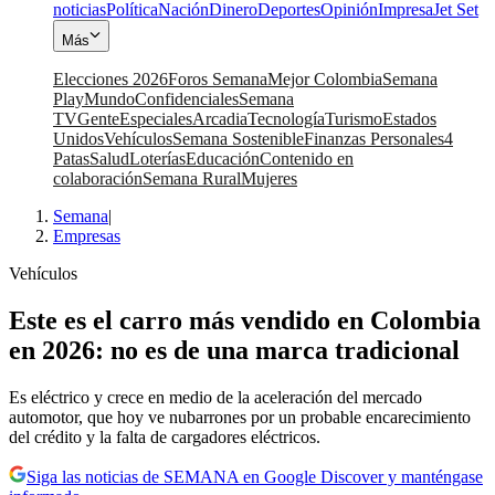
noticias
Política
Nación
Dinero
Deportes
Opinión
Impresa
Jet Set
Más
Elecciones 2026
Foros Semana
Mejor Colombia
Semana
Play
Mundo
Confidenciales
Semana
TV
Gente
Especiales
Arcadia
Tecnología
Turismo
Estados
Unidos
Vehículos
Semana Sostenible
Finanzas Personales
4
Patas
Salud
Loterías
Educación
Contenido en
colaboración
Semana Rural
Mujeres
Semana
|
Empresas
Vehículos
Este es el carro más vendido en Colombia
en 2026: no es de una marca tradicional
Es eléctrico y crece en medio de la aceleración del mercado
automotor, que hoy ve nubarrones por un probable encarecimiento
del crédito y la falta de cargadores eléctricos.
Siga las noticias de SEMANA en Google Discover y manténgase