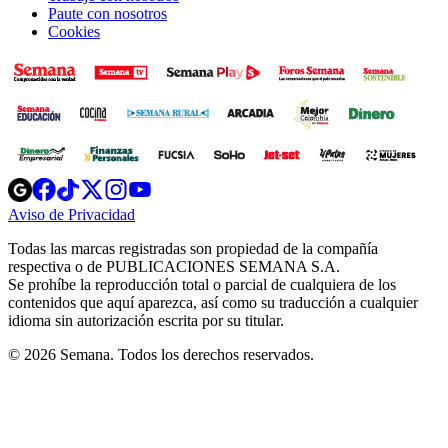
Paute con nosotros
Cookies
Opens
Opens
Opens
Opens
Opens
in
in
in
in
in
Aviso de Privacidad
Opens
new
new
new
new
new
in
window
window
window
window
window
Todas las marcas registradas son propiedad de la compañía
new
respectiva o de PUBLICACIONES SEMANA S.A.
window
Se prohíbe la reproducción total o parcial de cualquiera de los
contenidos que aquí aparezca, así como su traducción a cualquier
idioma sin autorización escrita por su titular.
© 2026 Semana. Todos los derechos reservados.