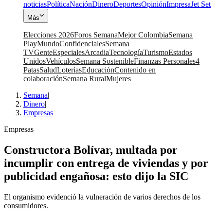
noticias
Política
Nación
Dinero
Deportes
Opinión
Impresa
Jet Set
Más
Elecciones 2026
Foros Semana
Mejor Colombia
Semana
Play
Mundo
Confidenciales
Semana
TV
Gente
Especiales
Arcadia
Tecnología
Turismo
Estados
Unidos
Vehículos
Semana Sostenible
Finanzas Personales
4
Patas
Salud
Loterías
Educación
Contenido en
colaboración
Semana Rural
Mujeres
Semana
|
Dinero
|
Empresas
Empresas
Constructora Bolívar, multada por
incumplir con entrega de viviendas y por
publicidad engañosa: esto dijo la SIC
El organismo evidenció la vulneración de varios derechos de los
consumidores.