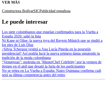
VER MÁS
Constructora Bolívar
SIC
Publicidad engañosa
Le puede interesar
Los siete colombianos que estarían confirmados para la Vuelta a
España 2026: salió la lista
Ni Kane ni Olise: la nueva joya del Bayern Múnich que se rindió a
los pies de Luis Díaz
¿Silvia Tcherassi vestirá a Ana Lucía Pineda en la posesión
presidencial? Así podría lucir la nueva primera dama siguiendo la
tradición de la moda colombiana
“Ventajosas”: molestia en ‘MasterChef Celebrity’ por la ventaja de
tiempo en el atril que desató la furia de los participantes
No se retira en La Vuelta a España: Nairo Quintana confirma cuál
será su última competencia antes del retiro