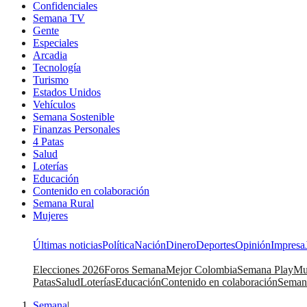
Confidenciales
Semana TV
Gente
Especiales
Arcadia
Tecnología
Turismo
Estados Unidos
Vehículos
Semana Sostenible
Finanzas Personales
4 Patas
Salud
Loterías
Educación
Contenido en colaboración
Semana Rural
Mujeres
Últimas noticias
Política
Nación
Dinero
Deportes
Opinión
Impresa
Elecciones 2026
Foros Semana
Mejor Colombia
Semana Play
Mu
Patas
Salud
Loterías
Educación
Contenido en colaboración
Seman
Semana
|