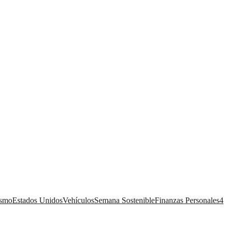
ismo
Estados Unidos
Vehículos
Semana Sostenible
Finanzas Personales
4