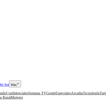
Jet Set
Más
ndo
Confidenciales
Semana TV
Gente
Especiales
Arcadia
Tecnología
Tur
a Rural
Mujeres