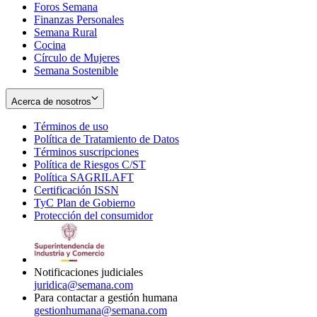
Foros Semana
window
Finanzas Personales
Semana Rural
Cocina
Círculo de Mujeres
Semana Sostenible
Acerca de nosotros
Términos de uso
Opens
Política de Tratamiento de Datos
in
Opens
Términos suscripciones
new
Opens
in
Política de Riesgos C/ST
window
in
Opens
new
Política SAGRILAFT
Opens
new
in
window
Certificación ISSN
Opens
in
window
new
TyC Plan de Gobierno
in
new
Opens
window
Protección del consumidor
new
window
in
Opens
window
new
in
window
new
window
Notificaciones judiciales
juridica@semana.com
Para contactar a gestión humana
gestionhumana@semana.com