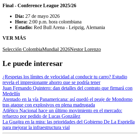
Final - Conference League 2025/26
Día:
27 de mayo 2026
Hora:
2:00 p.m. hora colombiana
Estadio:
Red Bull Arena - Leipzig, Alemania
VER MÁS
Selección Colombia
Mundial 2026
Nestor Lorenzo
Le puede interesar
¿Respetas los límites de velocidad al conducir tu carro? Estudio
revela el impresionante ahorro que se podría tener
Juan Fernando Quintero: dan detalles del contrato que firmará con
Medellín
Atentado en la vía Panamericana: así quedó el peaje de Mondomo
tras ataque con explosivos en plena madrugada
Atlético Nacional hace un último movimiento en el mercado:
refuerzo por pedido de Lucas González
La Guajira en la mira: las prioridades del Gobierno De La Espriella
para mejorar la infraestructura vial