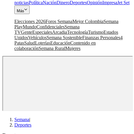
noticias
Política
Nación
Dinero
Deportes
Opinión
Impresa
Jet Set
Más
Elecciones 2026
Foros Semana
Mejor Colombia
Semana
Play
Mundo
Confidenciales
Semana
TV
Gente
Especiales
Arcadia
Tecnología
Turismo
Estados
Unidos
Vehículos
Semana Sostenible
Finanzas Personales
4
Patas
Salud
Loterías
Educación
Contenido en
colaboración
Semana Rural
Mujeres
Semana
|
Deportes