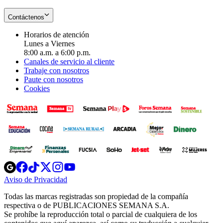
Contáctenos
Horarios de atención
Lunes a Viernes
8:00 a.m. a 6:00 p.m.
Canales de servicio al cliente
Trabaje con nosotros
Paute con nosotros
Cookies
Opens
Opens
Opens
Opens
Opens
in
in
in
in
in
Aviso de Privacidad
Opens
new
new
new
new
new
in
window
window
window
window
window
Todas las marcas registradas son propiedad de la compañía
new
respectiva o de PUBLICACIONES SEMANA S.A.
window
Se prohíbe la reproducción total o parcial de cualquiera de los