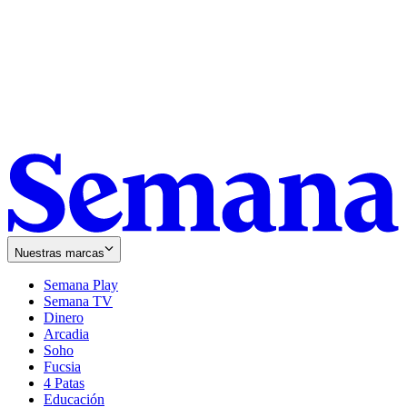
Nuestras marcas
Semana Play
Semana TV
Dinero
Arcadia
Soho
Opens
Fucsia
in
Opens
4 Patas
new
in
Educación
window
new