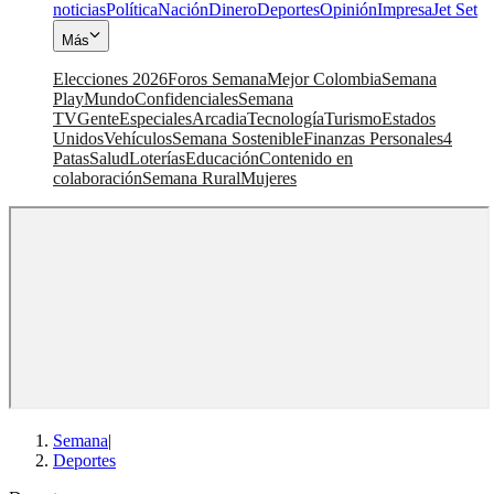
noticias
Política
Nación
Dinero
Deportes
Opinión
Impresa
Jet Set
Más
Elecciones 2026
Foros Semana
Mejor Colombia
Semana
Play
Mundo
Confidenciales
Semana
TV
Gente
Especiales
Arcadia
Tecnología
Turismo
Estados
Unidos
Vehículos
Semana Sostenible
Finanzas Personales
4
Patas
Salud
Loterías
Educación
Contenido en
colaboración
Semana Rural
Mujeres
Semana
|
Deportes