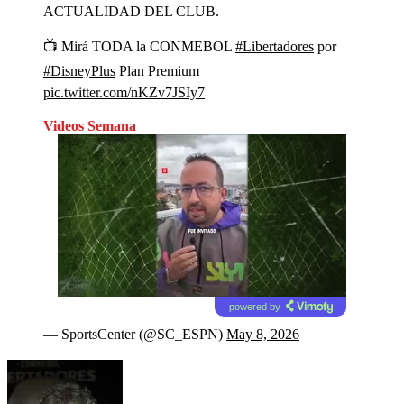
ACTUALIDAD DEL CLUB.
📺 Mirá TODA la CONMEBOL
#Libertadores
por
#DisneyPlus
Plan Premium
pic.twitter.com/nKZv7JSIy7
Videos Semana
powered by
— SportsCenter (@SC_ESPN)
May 8, 2026