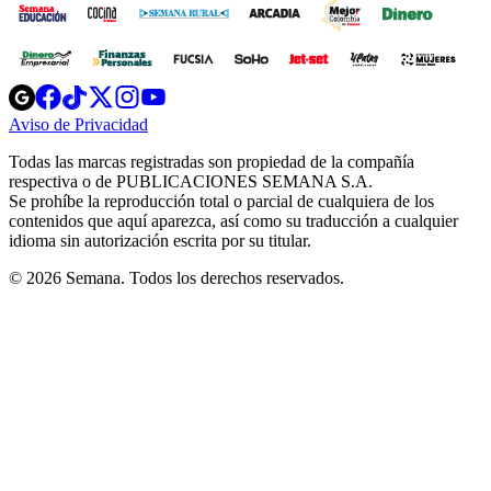
Opens
Opens
Opens
Opens
Opens
in
in
in
in
in
Aviso de Privacidad
Opens
new
new
new
new
new
in
window
window
window
window
window
Todas las marcas registradas son propiedad de la compañía
new
respectiva o de PUBLICACIONES SEMANA S.A.
window
Se prohíbe la reproducción total o parcial de cualquiera de los
contenidos que aquí aparezca, así como su traducción a cualquier
idioma sin autorización escrita por su titular.
© 2026 Semana. Todos los derechos reservados.