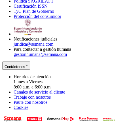
Política SAGRILAFT
Opens
new
in
window
Certificación ISSN
Opens
in
window
new
TyC Plan de Gobierno
in
new
Opens
window
Protección del consumidor
new
window
in
Opens
window
new
in
window
new
window
Notificaciones judiciales
juridica@semana.com
Para contactar a gestión humana
gestionhumana@semana.com
Contáctenos
Horarios de atención
Lunes a Viernes
8:00 a.m. a 6:00 p.m.
Canales de servicio al cliente
Trabaje con nosotros
Paute con nosotros
Cookies