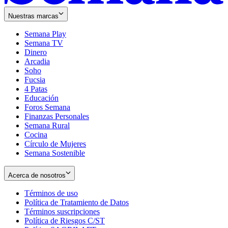
Nuestras marcas
Semana Play
Semana TV
Dinero
Arcadia
Soho
Opens
Fucsia
in
Opens
4 Patas
new
in
Educación
window
new
Foros Semana
window
Finanzas Personales
Semana Rural
Cocina
Círculo de Mujeres
Semana Sostenible
Acerca de nosotros
Términos de uso
Opens
Política de Tratamiento de Datos
in
Opens
Términos suscripciones
new
Opens
in
Política de Riesgos C/ST
window
in
Opens
new