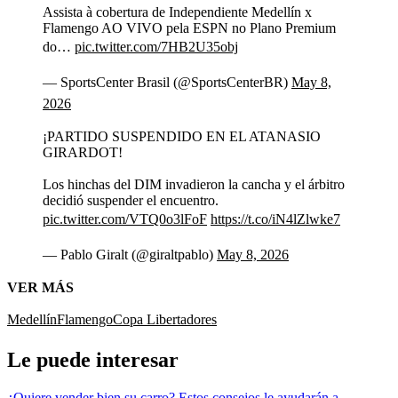
Assista à cobertura de Independiente Medellín x
Flamengo AO VIVO pela ESPN no Plano Premium
do…
pic.twitter.com/7HB2U35obj
— SportsCenter Brasil (@SportsCenterBR)
May 8,
2026
¡PARTIDO SUSPENDIDO EN EL ATANASIO
GIRARDOT!
Los hinchas del DIM invadieron la cancha y el árbitro
decidió suspender el encuentro.
pic.twitter.com/VTQ0o3lFoF
https://t.co/iN4lZlwke7
— Pablo Giralt (@giraltpablo)
May 8, 2026
VER MÁS
Medellín
Flamengo
Copa Libertadores
Le puede interesar
¿Quiere vender bien su carro? Estos consejos le ayudarán a