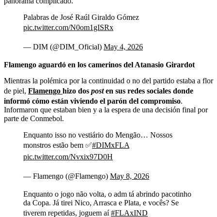
panorama complicado.
Palabras de José Raúl Giraldo Gómez
pic.twitter.com/N0om1gISRx
— DIM (@DIM_Oficial)
May 4, 2026
Flamengo aguardó en los camerinos del Atanasio Girardot
Mientras la polémica por la continuidad o no del partido estaba a flor
de piel,
Flamengo
hizo dos
post
en sus redes sociales donde
informó cómo están viviendo el parón del compromiso
.
Informaron que estaban bien y a la espera de una decisión final por
parte de Conmebol.
Enquanto isso no vestiário do Mengão… Nossos
monstros estão bem ✅
#DIMxFLA
pic.twitter.com/Nvxix97D0H
— Flamengo (@Flamengo)
May 8, 2026
Enquanto o jogo não volta, o adm tá abrindo pacotinho
da Copa. Já tirei Nico, Arrasca e Plata, e vocês? Se
tiverem repetidas, joguem aí
#FLAxIND