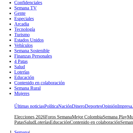
Confidenciales
Semana TV
Gente
Especiales
Arcadia
Tecnología
Turismo
Estados Unidos
Vehículos
Semana Sostenible
Finanzas Personales
4 Patas
Salud
Loterías
Educación
Contenido en colaboración
Semana Rural
Mujeres
Últimas noticias
Política
Nación
Dinero
Deportes
Opinión
Impresa
Elecciones 2026
Foros Semana
Mejor Colombia
Semana Play
Mu
Patas
Salud
Loterías
Educación
Contenido en colaboración
Seman
Semana
|