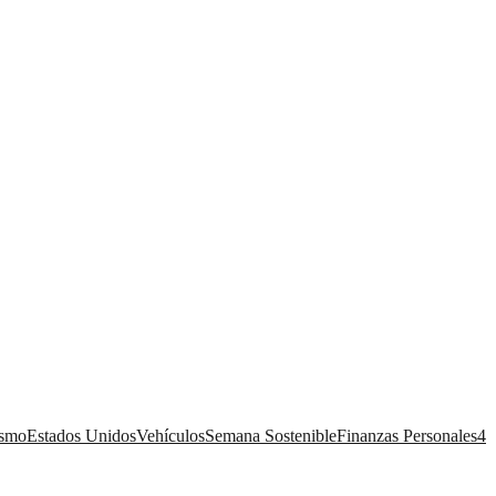
ismo
Estados Unidos
Vehículos
Semana Sostenible
Finanzas Personales
4