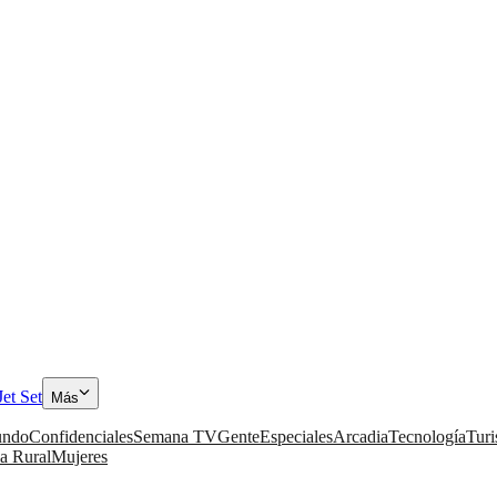
Jet Set
Más
ndo
Confidenciales
Semana TV
Gente
Especiales
Arcadia
Tecnología
Tur
a Rural
Mujeres