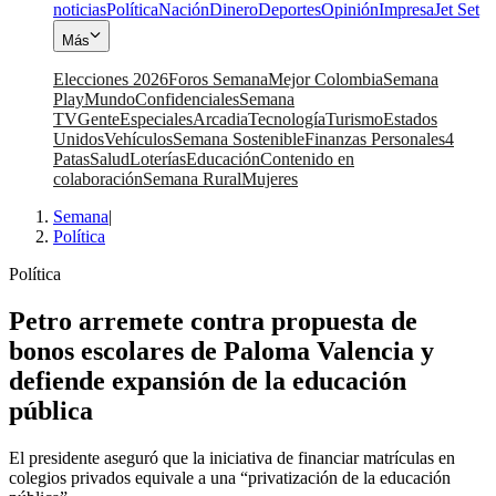
noticias
Política
Nación
Dinero
Deportes
Opinión
Impresa
Jet Set
Más
Elecciones 2026
Foros Semana
Mejor Colombia
Semana
Play
Mundo
Confidenciales
Semana
TV
Gente
Especiales
Arcadia
Tecnología
Turismo
Estados
Unidos
Vehículos
Semana Sostenible
Finanzas Personales
4
Patas
Salud
Loterías
Educación
Contenido en
colaboración
Semana Rural
Mujeres
Semana
|
Política
Política
Petro arremete contra propuesta de
bonos escolares de Paloma Valencia y
defiende expansión de la educación
pública
El presidente aseguró que la iniciativa de financiar matrículas en
colegios privados equivale a una “privatización de la educación