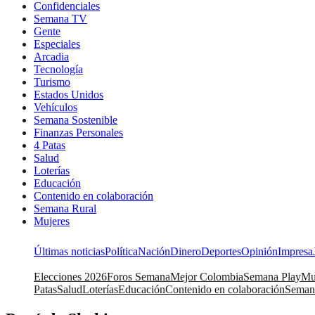
Confidenciales
Semana TV
Gente
Especiales
Arcadia
Tecnología
Turismo
Estados Unidos
Vehículos
Semana Sostenible
Finanzas Personales
4 Patas
Salud
Loterías
Educación
Contenido en colaboración
Semana Rural
Mujeres
Últimas noticias
Política
Nación
Dinero
Deportes
Opinión
Impresa
Elecciones 2026
Foros Semana
Mejor Colombia
Semana Play
Mu
Patas
Salud
Loterías
Educación
Contenido en colaboración
Seman