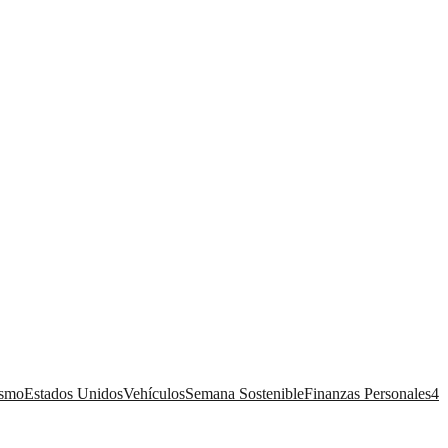
ismo
Estados Unidos
Vehículos
Semana Sostenible
Finanzas Personales
4