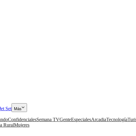
Jet Set
Más
ndo
Confidenciales
Semana TV
Gente
Especiales
Arcadia
Tecnología
Tur
a Rural
Mujeres