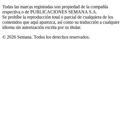
in
window
window
window
window
window
Todas las marcas registradas son propiedad de la compañía
new
respectiva o de PUBLICACIONES SEMANA S.A.
window
Se prohíbe la reproducción total o parcial de cualquiera de los
contenidos que aquí aparezca, así como su traducción a cualquier
idioma sin autorización escrita por su titular.
© 2026 Semana. Todos los derechos reservados.