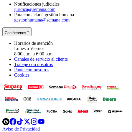
Notificaciones judiciales
juridica@semana.com
Para contactar a gestión humana
gestionhumana@semana.com
Contáctenos
Horarios de atención
Lunes a Viernes
8:00 a.m. a 6:00 p.m.
Canales de servicio al cliente
Trabaje con nosotros
Paute con nosotros
Cookies
Opens
Opens
Opens
Opens
Opens
in
in
in
in
in
Aviso de Privacidad
Opens
new
new
new
new
new