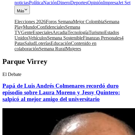
noticias
Política
Nación
Dinero
Deportes
Opinión
Impresa
Jet Set
Más
Elecciones 2026
Foros Semana
Mejor Colombia
Semana
Play
Mundo
Confidenciales
Semana
TV
Gente
Especiales
Arcadia
Tecnología
Turismo
Estados
Unidos
Vehículos
Semana Sostenible
Finanzas Personales
4
Patas
Salud
Loterías
Educación
Contenido en
colaboración
Semana Rural
Mujeres
Parque Virrey
El Debate
Papá de Luis Andrés Colmenares recordó duro
episodio sobre Laura Moreno y Jessy Quintero:
salpicó al mejor amigo del universitario