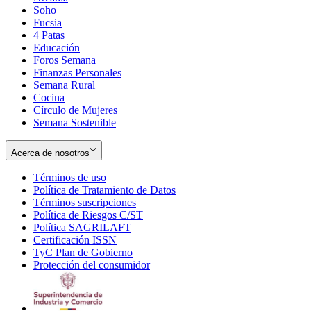
Soho
Opens
Fucsia
in
Opens
4 Patas
new
in
Educación
window
new
Foros Semana
window
Finanzas Personales
Semana Rural
Cocina
Círculo de Mujeres
Semana Sostenible
Acerca de nosotros
Términos de uso
Opens
Política de Tratamiento de Datos
in
Opens
Términos suscripciones
new
Opens
in
Política de Riesgos C/ST
window
in
Opens
new
Política SAGRILAFT
Opens
new
in
window
Certificación ISSN
Opens
in
window
new
TyC Plan de Gobierno
in
new
Opens
window
Protección del consumidor
new
window
in
Opens
window
new
in
window
new
window