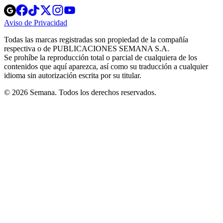
Opens
Opens
Opens
Opens
Opens
in
in
in
in
in
Aviso de Privacidad
Opens
new
new
new
new
new
in
window
window
window
window
window
Todas las marcas registradas son propiedad de la compañía
new
respectiva o de PUBLICACIONES SEMANA S.A.
window
Se prohíbe la reproducción total o parcial de cualquiera de los
contenidos que aquí aparezca, así como su traducción a cualquier
idioma sin autorización escrita por su titular.
© 2026 Semana. Todos los derechos reservados.