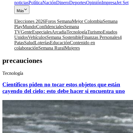
noticias
Política
Nación
Dinero
Deportes
Opinión
Impresa
Jet Set
Más
Elecciones 2026
Foros Semana
Mejor Colombia
Semana
Play
Mundo
Confidenciales
Semana
TV
Gente
Especiales
Arcadia
Tecnología
Turismo
Estados
Unidos
Vehículos
Semana Sostenible
Finanzas Personales
4
Patas
Salud
Loterías
Educación
Contenido en
colaboración
Semana Rural
Mujeres
precauciones
Tecnología
Científicos piden no tocar estos objetos que están
cayendo del cielo: esto debe hacer si encuentra uno