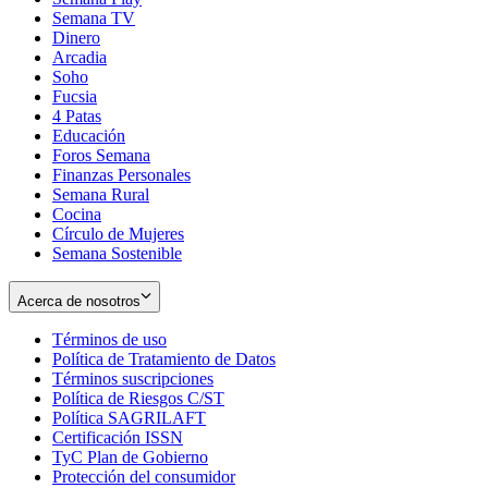
Semana TV
Dinero
Arcadia
Soho
Opens
Fucsia
in
Opens
4 Patas
new
in
Educación
window
new
Foros Semana
window
Finanzas Personales
Semana Rural
Cocina
Círculo de Mujeres
Semana Sostenible
Acerca de nosotros
Términos de uso
Opens
Política de Tratamiento de Datos
in
Opens
Términos suscripciones
new
Opens
in
Política de Riesgos C/ST
window
in
Opens
new
Política SAGRILAFT
Opens
new
in
window
Certificación ISSN
Opens
in
window
new
TyC Plan de Gobierno
in
new
Opens
window
Protección del consumidor
new
window
in
Opens