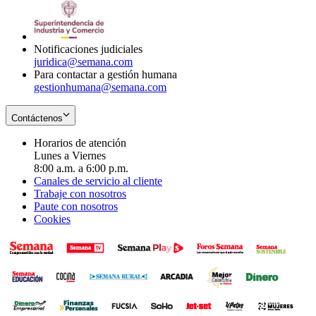
window
new
in
window
new
window
Notificaciones judiciales
juridica@semana.com
Para contactar a gestión humana
gestionhumana@semana.com
Contáctenos
Horarios de atención
Lunes a Viernes
8:00 a.m. a 6:00 p.m.
Canales de servicio al cliente
Trabaje con nosotros
Paute con nosotros
Cookies