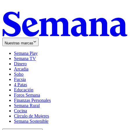
Nuestras marcas
Semana Play
Semana TV
Dinero
Arcadia
Soho
Opens
Fucsia
in
Opens
4 Patas
new
in
Educación
window
new
Foros Semana
window
Finanzas Personales
Semana Rural
Cocina
Círculo de Mujeres
Semana Sostenible