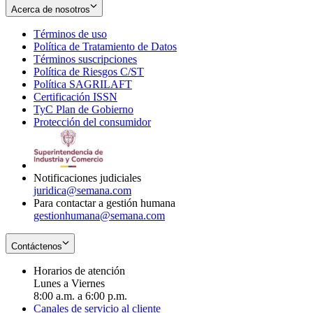
Acerca de nosotros
Términos de uso
Opens
Política de Tratamiento de Datos
in
Opens
Términos suscripciones
new
Opens
in
Política de Riesgos C/ST
window
in
Opens
new
Política SAGRILAFT
Opens
new
in
window
Certificación ISSN
Opens
in
window
new
TyC Plan de Gobierno
in
new
Opens
window
Protección del consumidor
new
window
in
Opens
window
new
in
window
new
window
Notificaciones judiciales
juridica@semana.com
Para contactar a gestión humana
gestionhumana@semana.com
Contáctenos
Horarios de atención
Lunes a Viernes
8:00 a.m. a 6:00 p.m.
Canales de servicio al cliente