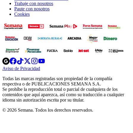
Trabaje con nosotros
Paute con nosotros
Cookies
Opens
Opens
Opens
Opens
Opens
in
in
in
in
in
Aviso de Privacidad
Opens
new
new
new
new
new
in
window
window
window
window
window
Todas las marcas registradas son propiedad de la compañía
new
respectiva o de PUBLICACIONES SEMANA S.A.
window
Se prohíbe la reproducción total o parcial de cualquiera de los
contenidos que aquí aparezca, así como su traducción a cualquier
idioma sin autorización escrita por su titular.
© 2026 Semana. Todos los derechos reservados.