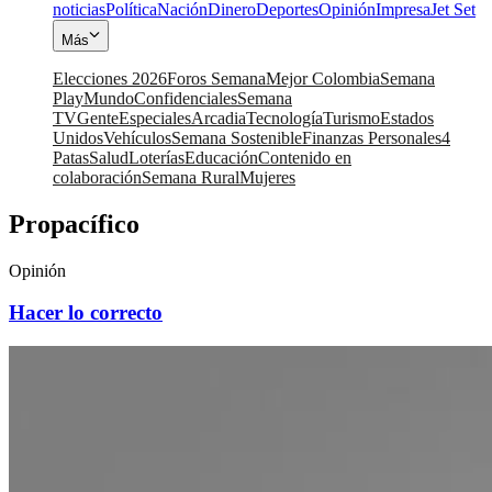
noticias
Política
Nación
Dinero
Deportes
Opinión
Impresa
Jet Set
Más
Elecciones 2026
Foros Semana
Mejor Colombia
Semana
Play
Mundo
Confidenciales
Semana
TV
Gente
Especiales
Arcadia
Tecnología
Turismo
Estados
Unidos
Vehículos
Semana Sostenible
Finanzas Personales
4
Patas
Salud
Loterías
Educación
Contenido en
colaboración
Semana Rural
Mujeres
Propacífico
Opinión
Hacer lo correcto